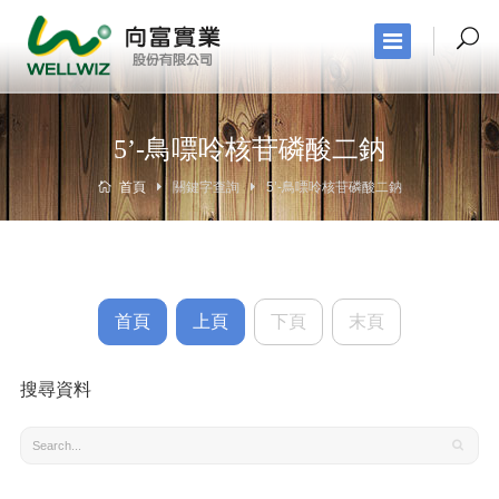
5’-鳥嘌呤核苷磷酸二鈉
首頁
關鍵字查詢
5’-鳥嘌呤核苷磷酸二鈉
首頁
上頁
下頁
末頁
搜尋資料