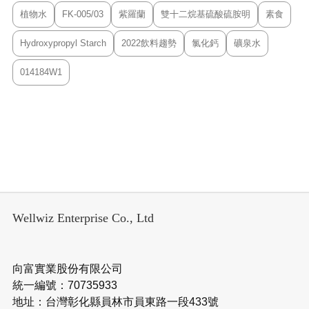
植物水
FK-005/03
紫羅蘭
雙十二烷基硫酸硫胺明
素食
Hydroxypropyl Starch
2022飲料趨勢
氯化鈣
礦泉水
014184W1
Wellwiz Enterprise Co., Ltd
向富實業股份有限公司
統一編號：70735933
地址：台灣彰化縣員林市員東路一段433號