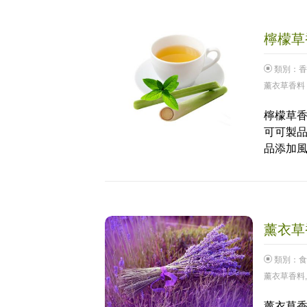
檸檬草香
類別：
香
薰衣草香料
檸檬草香
可可製
品添加
薰衣草香
類別：
食
薰衣草香料
薰衣草香