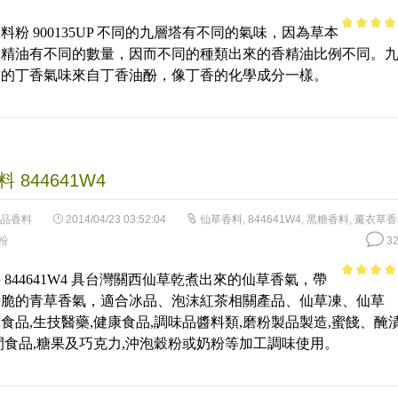
料粉 900135UP 不同的九層塔有不同的氣味，因為草本
3.69
out
香精油有不同的數量，因而不同的種類出來的香精油比例不同。
of 5
烈的丁香氣味來自丁香油酚，像丁香的化學成分一樣。
 844641W4
品香料
2014/04/23 03:52:04
仙草香料
,
844641W4
,
黑糖香料
,
薰衣草香
粉
32
 844641W4 具台灣關西仙草乾煮出來的仙草香氣，帶
3.82
out
清脆的青草香氣，適合冰品、泡沫紅茶相關產品、仙草凍、仙草
of 5
食品,生技醫藥,健康食品,調味品醬料類,磨粉製品製造,蜜餞、醃
閒食品,糖果及巧克力,沖泡穀粉或奶粉等加工調味使用。