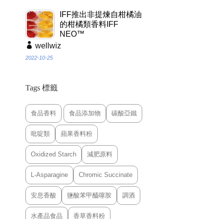
IFF推出非提煉自柑橘油
的柑橘類香料IFF
NEO™
wellwiz
2022-10-25
Tags 標籤
食品香料
食品添加物
碳酸亞鐵
吡啶類
蘋果香料粉
Oxidized Starch
減肥原料
L-Asparagine
Chromic Succinate
安息香酸
鹽酸苯甲醯噻胺
調酒
水產品食品
香草香料粉