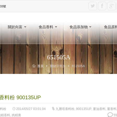
3號‎
關於向富
食品香料
食品添加物
食品原
651505A
首頁
關鍵字查詢
651505A
料粉 900135UP
料粉
2014/05/27 03:01:04
九層塔香料粉
,
900135UP
,
薑油香料
,
薑香料
肉精香料
,
肉精膏
55