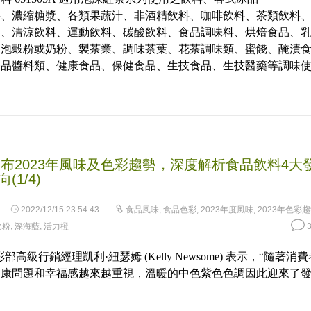
4.13
out
料、濃縮糖漿、各類果蔬汁、非酒精飲料、咖啡飲料、茶類飲料
of 5
品、清涼飲料、運動飲料、碳酸飲料、食品調味料、烘焙食品、
沖泡穀粉或奶粉、製茶業、調味茶葉、花茶調味類、蜜餞、醃漬
味品醬料類、健康食品、保健食品、生技食品、生技醫藥等調味
發布2023年風味及色彩趨勢，深度解析食品飲料4大
(1/4)
2022/12/15 23:54:43
食品風味
,
食品色彩
,
2023年度風味
,
2023年色彩
比粉
,
深海藍
,
活力橙
3
部高級行銷經理凱利·紐瑟姆 (Kelly Newsome) 表示，“隨著消費
健康問題和幸福感越來越重視，溫暖的中色紫色色調因此迎來了