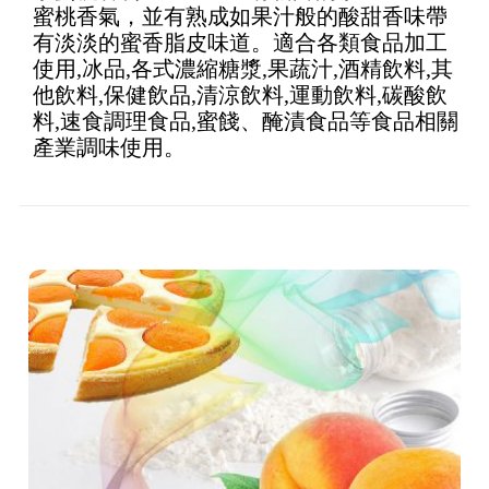
蜜桃香氣，並有熟成如果汁般的酸甜香味帶
of 5
有淡淡的蜜香脂皮味道。適合各類食品加工
使用,冰品,各式濃縮糖漿,果蔬汁,酒精飲料,其
他飲料,保健飲品,清涼飲料,運動飲料,碳酸飲
料,速食調理食品,蜜餞、醃漬食品等食品相關
產業調味使用。