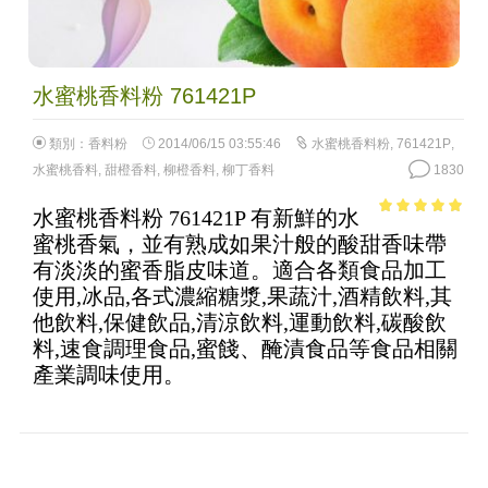
水蜜桃香料粉 761421P
類別：
香料粉
2014/06/15 03:55:46
水蜜桃香料粉
,
761421P
,
水蜜桃香料
,
甜橙香料
,
柳橙香料
,
柳丁香料
1830
水蜜桃香料粉 761421P 有新鮮的水
4.99
out of
蜜桃香氣，並有熟成如果汁般的酸甜香味帶
5
有淡淡的蜜香脂皮味道。適合各類食品加工
使用,冰品,各式濃縮糖漿,果蔬汁,酒精飲料,其
他飲料,保健飲品,清涼飲料,運動飲料,碳酸飲
料,速食調理食品,蜜餞、醃漬食品等食品相關
產業調味使用。