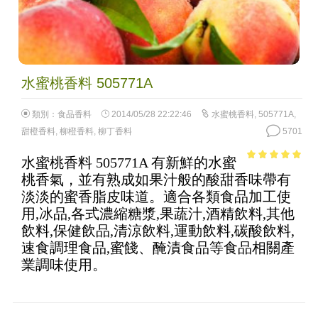
水蜜桃香料 505771A
類別：
食品香料
2014/05/28 22:22:46
水蜜桃香料
,
505771A
,
甜橙香料
,
柳橙香料
,
柳丁香料
5701
水蜜桃香料 505771A 有新鮮的水蜜
4.73
out of
桃香氣，並有熟成如果汁般的酸甜香味帶有
5
淡淡的蜜香脂皮味道。適合各類食品加工使
用,冰品,各式濃縮糖漿,果蔬汁,酒精飲料,其他
飲料,保健飲品,清涼飲料,運動飲料,碳酸飲料,
速食調理食品,蜜餞、醃漬食品等食品相關產
業調味使用。