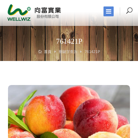
761421P
首頁
關鍵字查詢
761421P