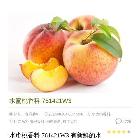
水蜜桃香料 761421W3
類別：
食品香料
2014/06/04 05:44:46
水蜜桃香料
,
761421W3
,
甜橙香料
,
柳橙香料
,
柳丁香料
5726
水蜜桃香料 761421W3 有新鮮的水
3.65
out