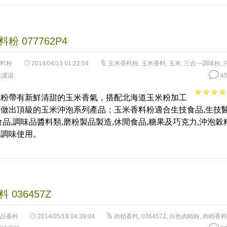
粉 077762P4
料粉
2014/04/13 01:22:04
玉米香料粉
,
玉米香料
,
玉米
,
三合一調味粉
,
米濃湯
45
料粉帶有新鮮清甜的玉米香氣，搭配北海道玉米粉加工
4.89
out 
做出頂級的玉米沖泡系列產品；玉米香料粉適合生技食品,生技
5
食品,調味品醬料類,磨粉製品製造,休閒食品,糖果及巧克力,沖泡穀
等調味使用。
 036457Z
品香料
2014/05/18 04:39:04
肉精香料
,
036457Z
,
白色肉精粉
,
肉精香料