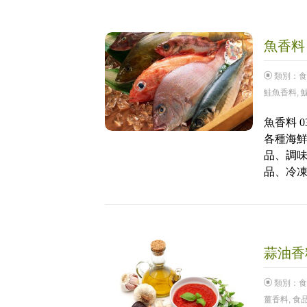
魚香料 
類別：
食
鮭魚香料
,
魚香料 
各種海鮮
品、調
品、冷
蒜油香料
類別：
食
薑香料
,
食