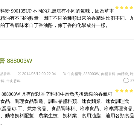
料粉 900135UP 不同的九層塔有不同的氣味，因為草本
4.64
out 
香精油有不同的數量，因而不同的種類出來的香精油比例不同。
5
烈的丁香氣味來自丁香油酚，像丁香的化學成分一樣。
 888003W
品香料
2014/05/12 00:22:04
牛肉精膏
,
888003W
,
肉精香料
,
肉精粉
,
烤
香料
,
牛肉香料
37
 888003W 具有配以香辛料和牛肉燉煮後濃縮的香氣可
3.55
out
頭食品、調理食品製造、調味品醬料類、速食麵業、速食調理食
of 5
(蛋品)加工、烘焙食品、食品調味料、冷凍食品、冷凍調理食品
料、動物飼料配製、農業生技、飼料業、食用油脂、適用各類食
用。