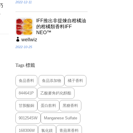
2022-12-11
巧
泡
IFF推出非提煉自柑橘油
的柑橘類香料IFF
NEO™
wellwiz
2022-10-25
Tags 標籤
食品香料
食品添加物
橘子香料
844641P
乙酸麥角鈣化醇酯
甘胺酸銅
蛋白飲料
黑糖香料
901254SW
Manganese Sulfate
168306W
氯化鎂
青蘋果香料