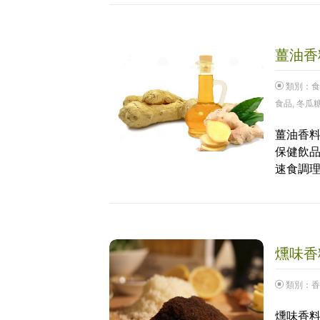
薑油香料
類別：
食
食品
,
冬瓜
薑油香料
保健飲品
速食調理
燻味香料
類別：
香
燻味香料