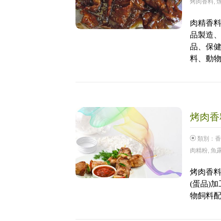
烤肉香料
,
肉精香料
品製造
品、保
料、動
烤肉香料
類別：
香
肉精粉
,
魚
烤肉香料
(蛋品)
物飼料