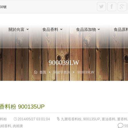
3號‎
關於向富
食品香料
食品添加物
食品原
900039LW
首頁
關鍵字查詢
900039LW
料粉 900135UP
料粉
2014/05/27 03:01:04
九層塔香料粉
,
900135UP
,
薑油香料
,
薑香料
肉精香料
,
肉精膏
55