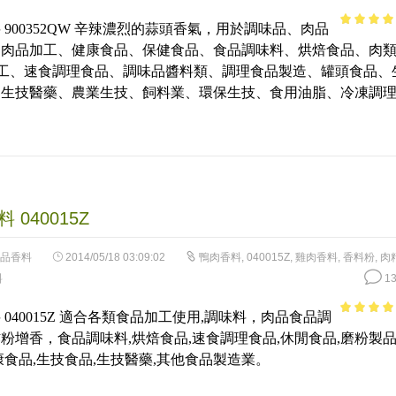
 900352QW 辛辣濃烈的蒜頭香氣，用於調味品、肉品
4.85
out 
、肉品加工、健康食品、保健食品、食品調味料、烘焙食品、肉
5
加工、速食調理食品、調味品醬料類、調理食品製造、罐頭食品、
、生技醫藥、農業生技、飼料業、環保生技、食用油脂、冷凍調
 040015Z
品香料
2014/05/18 03:09:02
鴨肉香料
,
040015Z
,
雞肉香料
,
香料粉
,
肉
料
13
 040015Z 適合各類食品加工使用,調味料，肉品食品調
4.86
out 
粉增香，食品調味料,烘焙食品,速食調理食品,休閒食品,磨粉製
5
康食品,生技食品,生技醫藥,其他食品製造業。