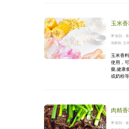
玉米香料
類別：
香
泡穀粉
,
玉
玉米香
使用，可
藥,健康
或奶粉
肉精香料
類別：
食