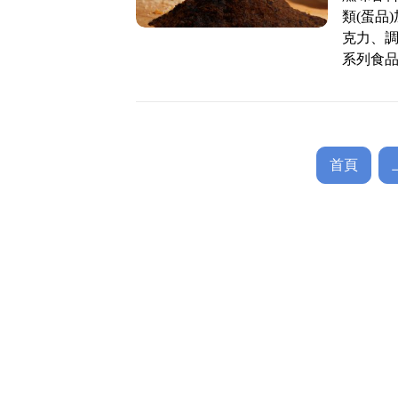
類(蛋品
克力、
系列食
首頁