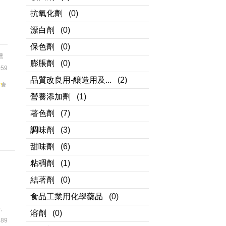
抗氧化劑
(0)
漂白劑
(0)
保色劑
(0)
燻
膨脹劑
(0)
59
品質改良用-釀造用及...
(2)
營養添加劑
(1)
著色劑
(7)
調味劑
(3)
甜味劑
(6)
粘稠劑
(1)
結著劑
(0)
食品工業用化學藥品
(0)
料
,
溶劑
(0)
89