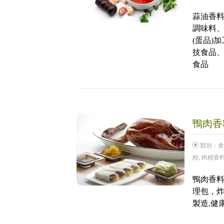
蒜油香料
調味料
(蛋品)
技食品
食品
鴨肉香料
類別：
食
粉
,
肉精香
鴨肉香料
理包，炸
製造,健