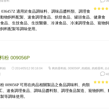
燻味香料
36
 036457Z 適用於食品調味料、調味品醬料類、調理食
3.58
out
、動物飼料配製、速食調理食品、烘焙食品、罐頭食品、健康食
of 5
健食品、生技食品、生技醫藥、冷凍食品、冷凍調理食品、寵物
物飼料配製等調味使用。
粉 009056P
料粉
2014/05/12 00:16:04
烤肉香料粉
,
009056P
,
肉精粉
,
肉精香料
,
白
露
40
粉 009056P 可用在肉品相關製品之食品調味料、肉類
4.06
out
加工、速食調理食品、調味品醬料類、調理食品製造、寵物飼料、
of 5
配製等調味使用。