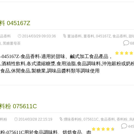
 045167Z
品香料
2014/03/29 09:03:36
薑油香料
,
薑香料
,
045167Z
,
食品香料
,
甜
糖
,
黑糖薑母茶
68
-045167Z-食品香料-適用於甜味、鹹式加工食品產品，
4.1
out of
,酒精性飲料,各式濃縮糖漿,食用油脂,食品調味料,沖泡穀粉或奶粉
5
食品,休閒食品,製糖業,調味品醬料類等調味使用
粉 075611C
料粉
2014/03/28 22:15:19
燻味香料粉
,
075611C
,
食品香料
,
香料粉
,
烏
445
粉-075611C用於食品調味料、烘焙食品、肉