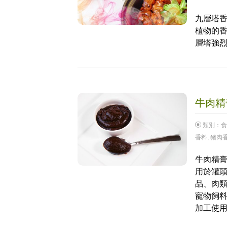
九層塔香
植物的
層塔強
牛肉精膏
類別：
食
香料
,
豬肉
牛肉精膏
用於罐
品、肉類
寵物飼
加工使