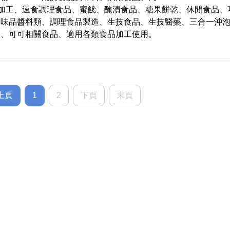
4.19
out
)加工、速食調理食品、蜜餞、醃漬食品、糖果餅乾、休閒食品、
of 5
調味品醬料類、調理食品製造、生技食品、生技醫藥、三合一沖
品、可可相關食品、適用各類食品加工使用。
上頁
1
2
下頁
末頁