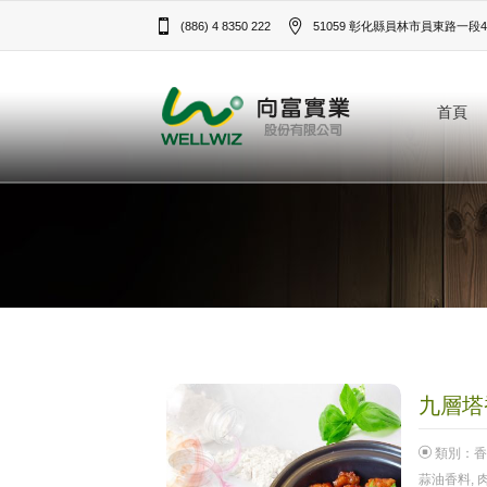
(886) 4 8350 222
51059 彰化縣員林市員東路一段43
首頁
九層塔香
類別：
香
蒜油香料
,