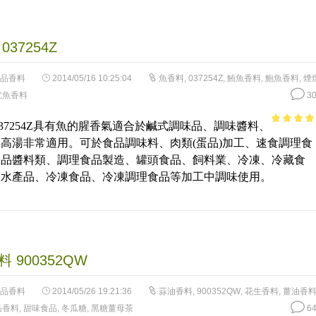
037254Z
品香料
2014/05/16 10:25:04
魚香料
,
037254Z
,
鮪魚香料
,
鮑魚香料
,
煙
魷魚香料
30
037254Z具有魚的腥香氣適合於鹹式調味品、調味醬料、
3.71
out
高湯非常適用。可於食品調味料、肉類(蛋品)加工、速食調理食
of 5
味品醬料類、調理食品製造、罐頭食品、飼料業、冷凍、冷藏食
凍水產品、冷凍食品、冷凍調理食品等加工中調味使用。
 900352QW
品香料
2014/05/26 19:21:36
蒜油香料
,
900352QW
,
花生香料
,
薑油香
品香料
,
甜味食品
,
冬瓜糖
,
黑糖薑母茶
64