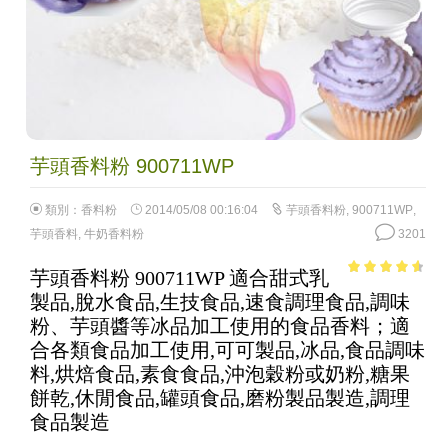
芋頭香料粉 900711WP
類別：
香料粉
2014/05/08 00:16:04
芋頭香料粉
,
900711WP
,
芋頭香料
,
牛奶香料粉
3201
芋頭香料粉 900711WP 適合甜式乳
4.14
out
製品,脫水食品,生技食品,速食調理食品,調味
of 5
粉、芋頭醬等冰品加工使用的食品香料；適
合各類食品加工使用,可可製品,冰品,食品調味
料,烘焙食品,素食食品,沖泡穀粉或奶粉,糖果
餅乾,休閒食品,罐頭食品,磨粉製品製造,調理
食品製造