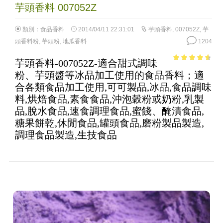
芋頭香料 007052Z
類別：
食品香料
2014/04/11 22:31:01
芋頭香料
,
007052Z
,
芋
頭香料粉
,
芋頭粉
,
地瓜香料
1204
芋頭香料-007052Z-適合甜式調味
4.12
out
粉、芋頭醬等冰品加工使用的食品香料；適
of 5
合各類食品加工使用,可可製品,冰品,食品調味
料,烘焙食品,素食食品,沖泡穀粉或奶粉,乳製
品,脫水食品,速食調理食品,蜜餞、醃漬食品,
糖果餅乾,休閒食品,罐頭食品,磨粉製品製造,
調理食品製造,生技食品