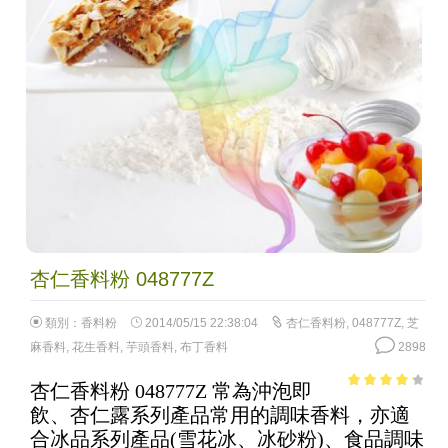
杏仁香料粉 048777Z
類別：
香料粉
2014/05/15 22:38:04
杏仁香料粉
,
048777Z
,
芝
麻香料
,
花生香料
,
芋頭香料
,
布丁香料
2898
杏仁香料粉 048777Z 常為沖泡即
3.52
out
飲、杏仁露系列產品常用的調味香料，亦適
of 5
合冰品系列產品(雪花冰、冰砂粉)、食品調味