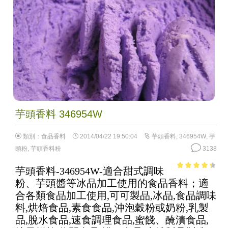
芋頭香料 346954W
類別：
食品香料
2014/04/22 19:50:04
芋頭香料
,
346954W
,
芋
頭粉
,
芋頭香料粉
3138
芋頭香料-346954W-適合甜式調味
3.85
out
粉、芋頭醬等冰品加工使用的食品香料；適
of 5
合各類食品加工使用,可可製品,冰品,食品調味
料,烘焙食品,素食食品,沖泡穀粉或奶粉,乳製
品,脫水食品,速食調理食品,蜜餞、醃漬食品,