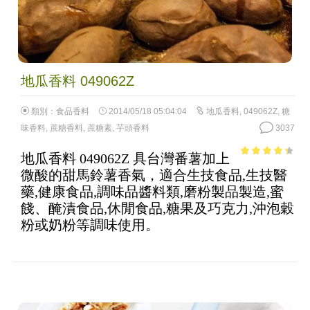
地瓜香料 049062Z
類別：
食品香料
2014/05/18 05:04:04
地瓜香料
,
049062Z
,
糖
味香料
,
蔗糖香料
,
蔗糖素
,
芋頭香料
3037
地瓜香料 049062Z 具台灣番薯加上
3.85
out
微酸的甜馬鈴薯香氣，適合生技食品,生技醫
of 5
藥,健康食品,調味品醬料類,磨粉製品製造,蜜
餞、醃漬食品,休閒食品,糖果及巧克力,沖泡穀
粉或奶粉等調味使用。