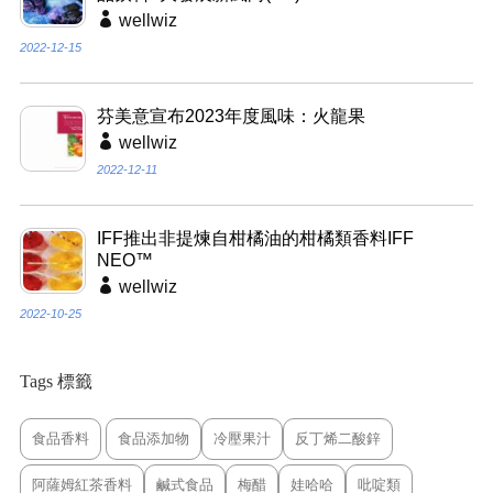
wellwiz
2022-12-15
芬美意宣布2023年度風味：火龍果
wellwiz
2022-12-11
IFF推出非提煉自柑橘油的柑橘類香料IFF
NEO™
wellwiz
2022-10-25
Tags 標籤
食品香料
食品添加物
冷壓果汁
反丁烯二酸鋅
阿薩姆紅茶香料
鹹式食品
梅醋
娃哈哈
吡啶類