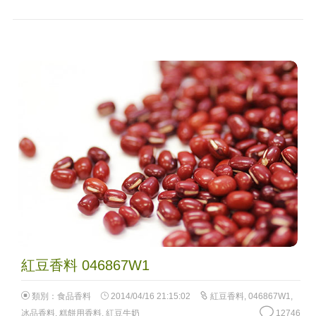
紅豆香料 046867W1
類別：
食品香料
2014/04/16 21:15:02
紅豆香料
,
046867W1
,
冰品香料
,
糕餅用香料
,
紅豆牛奶
12746