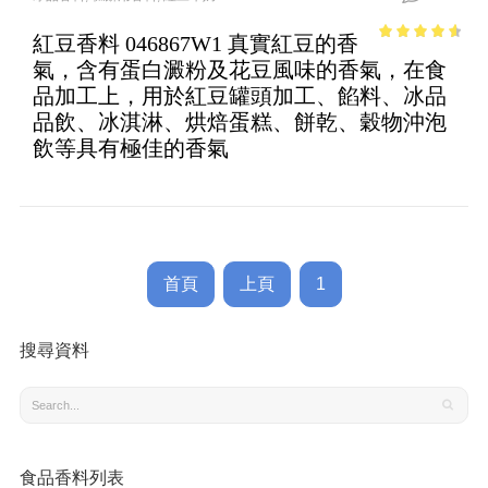
紅豆香料 046867W1 真實紅豆的香
4.13
out
氣，含有蛋白澱粉及花豆風味的香氣，在食
of 5
品加工上，用於紅豆罐頭加工、餡料、冰品
品飲、冰淇淋、烘焙蛋糕、餅乾、穀物沖泡
飲等具有極佳的香氣
首頁
上頁
1
搜尋資料
食品香料列表