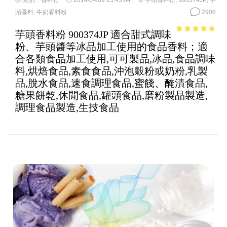
類別：
香料粉
2014/04/09 23:45:04
芋頭香料粉
,
900374JP
,
芋
頭香料
,
牛奶香料粉
2906
芋頭香料粉 900374JP 適合甜式調味
4.44
out of
粉、芋頭醬等冰品加工使用的食品香料；適
5
合各類食品加工使用,可可製品,冰品,食品調味
料,烘焙食品,素食食品,沖泡穀粉或奶粉,乳製
品,脫水食品,速食調理食品,蜜餞、醃漬食品,
糖果餅乾,休閒食品,罐頭食品,磨粉製品製造,
調理食品製造,生技食品