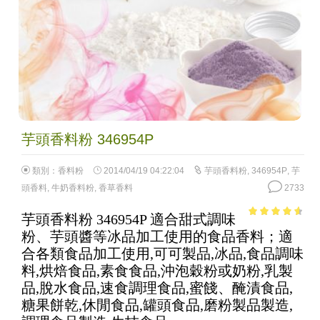
芋頭香料粉 346954P
類別：
香料粉
2014/04/19 04:22:04
芋頭香料粉
,
346954P
,
芋
頭香料
,
牛奶香料粉
,
香草香料
2733
芋頭香料粉 346954P 適合甜式調味
4.14
out
粉、芋頭醬等冰品加工使用的食品香料；適
of 5
合各類食品加工使用,可可製品,冰品,食品調味
料,烘焙食品,素食食品,沖泡穀粉或奶粉,乳製
品,脫水食品,速食調理食品,蜜餞、醃漬食品,
糖果餅乾,休閒食品,罐頭食品,磨粉製品製造,