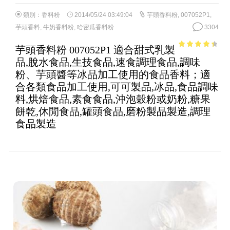
類別：
香料粉
2014/05/24 03:49:04
芋頭香料粉
,
007052P1
,
芋頭香料
,
牛奶香料粉
,
哈密瓜香料粉
3304
芋頭香料粉 007052P1 適合甜式乳製
3.74
out
品,脫水食品,生技食品,速食調理食品,調味
of 5
粉、芋頭醬等冰品加工使用的食品香料；適
合各類食品加工使用,可可製品,冰品,食品調味
料,烘焙食品,素食食品,沖泡穀粉或奶粉,糖果
餅乾,休閒食品,罐頭食品,磨粉製品製造,調理
食品製造