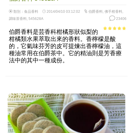
類別：
食品香料
2014/04/10 03:12:02
伯爵香料
,
佛手柑香料
,
調味茶香料
,
545628A
23406
伯爵香料是芸香科柑橘形狀似梨的
4.58
out of
柑橘類水果萃取出來的香料。香檸檬是酸
5
的，它氣味芬芳的皮可提煉出香檸檬油，這
種油常用在伯爵茶中。它的精油則是芳香療
法中的其中一種成份。