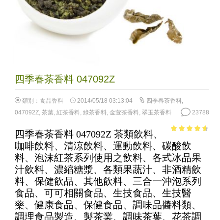
四季春茶香料 047092Z
類別：
食品香料
2014/05/18 03:13:04
四季春茶香料
,
047092Z
,
茶葉
,
紅茶香料
,
綠茶香料
,
金萱茶香料
,
翠玉茶香料
23788
四季春茶香料 047092Z 茶類飲料、
4.11
out
咖啡飲料、清涼飲料、運動飲料、碳酸飲
of 5
料、泡沫紅茶系列使用之飲料、各式冰品果
汁飲料、濃縮糖漿、各類果蔬汁、非酒精飲
料、保健飲品、其他飲料、三合一沖泡系列
食品、可可相關食品、生技食品、生技醫
藥、健康食品、保健食品、調味品醬料類、
調理食品製造、製茶業、調味茶葉、花茶調