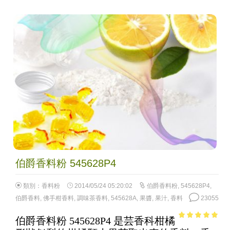
伯爵香料粉 545628P4
類別：
香料粉
2014/05/24 05:20:02
伯爵香料粉
,
545628P4
,
伯爵香料
,
佛手柑香料
,
調味茶香料
,
545628A
,
果醬
,
果汁
,
香料
23055
伯爵香料粉 545628P4 是芸香科柑橘
4.83
out of