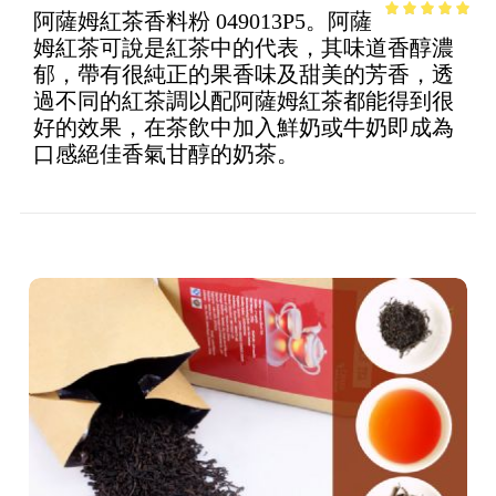
阿薩姆紅茶香料粉 049013P5。阿薩
4.71
out of
姆紅茶可說是紅茶中的代表，其味道香醇濃
5
郁，帶有很純正的果香味及甜美的芳香，透
過不同的紅茶調以配阿薩姆紅茶都能得到很
好的效果，在茶飲中加入鮮奶或牛奶即成為
口感絕佳香氣甘醇的奶茶。