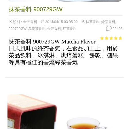
抹茶香料 900729GW
類別：
食品香料
2014/04/15 03:05:02
抹茶香料
,
綠茶香料
,
900729GW
,
烏龍茶香料
,
金萱香料
,
紅茶香料
22403
抹茶香料 900729GW Matcha Flavor
4.38
out of
日式風味的綠茶香氣，在食品加工上，用於
5
茶品飲料、冰淇淋、烘焙蛋糕、餅乾、糖果
等具有極佳的香燻綠茶香氣