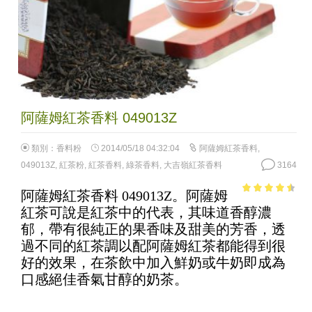
阿薩姆紅茶香料 049013Z
類別：
香料粉
2014/05/18 04:32:04
阿薩姆紅茶香料
,
049013Z
,
紅茶粉
,
紅茶香料
,
綠茶香料
,
大吉嶺紅茶香料
3164
阿薩姆紅茶香料 049013Z。阿薩姆
3.98
out
紅茶可說是紅茶中的代表，其味道香醇濃
of 5
郁，帶有很純正的果香味及甜美的芳香，透
過不同的紅茶調以配阿薩姆紅茶都能得到很
好的效果，在茶飲中加入鮮奶或牛奶即成為
口感絕佳香氣甘醇的奶茶。