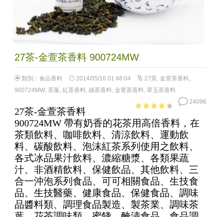
27茶-金萱茶香料 900724MW
類別：
食品香料
2014/05/16 01:48:04
27茶
,
金萱茶香料
,
900724MW
,
茶葉
,
紅茶香料
,
綠茶香料
,
金萱茶香料
,
翠玉茶香料
24096
27茶-金萱茶香料
3.84
out
900724MW 帶有奶香的花茶用高倍香料，在
of 5
茶類飲料、咖啡飲料、清涼飲料、運動飲
料、碳酸飲料、泡沫紅茶系列使用之飲料、
各式冰品果汁飲料、濃縮糖漿、各類果蔬
汁、非酒精飲料、保健飲品、其他飲料、三
合一沖泡系列食品、可可相關食品、生技食
品、生技醫藥、健康食品、保健食品、調味
品醬料類、調理食品製造、製茶業、調味茶
葉、花茶調味類、蜜餞、醃漬食品、食品調