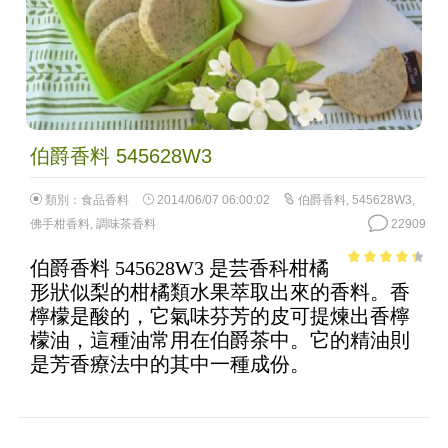
伯爵香料 545628W3
類別：
食品香料
2014/06/07 06:00:02
伯爵香料
,
545628W3
,
佛手柑香料
,
調味茶香料
22909
伯爵香料 545628W3 是芸香科柑橘
3.68
out
形狀似梨的柑橘類水果萃取出來的香料。香
of 5
檸檬是酸的，它氣味芬芳的皮可提煉出香檸
檬油，這種油常用在伯爵茶中。它的精油則
是芳香療法中的其中一種成份。