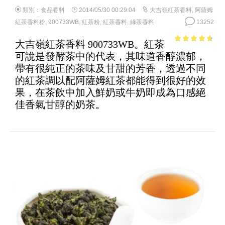
類別：
食品香料
2014/05/30 00:29:04
大吉嶺紅茶香料
,
阿薩姆
紅茶香料粉
,
900733WB
,
紅茶粉
,
紅茶香料
,
綠茶香料
13252
大吉嶺紅茶香料 900733WB。紅茶
4.26
out of
可說是發酵茶中的代表，其味道香醇濃郁，
5
帶有很純正的茶味及甘甜的芳香，透過不同
的紅茶調以配阿薩姆紅茶都能得到很好的效
果，在茶飲中加入鮮奶或牛奶即成為口感絕
佳香氣甘醇的奶茶。