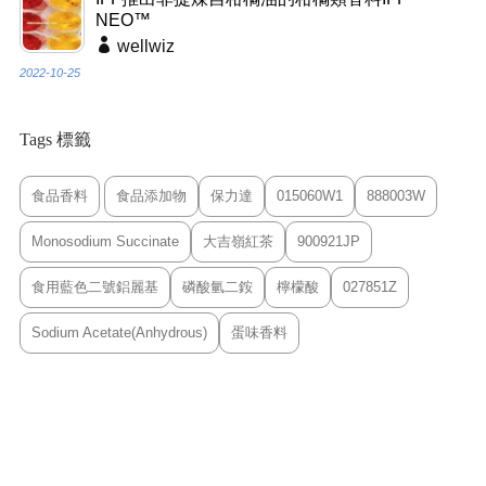
NEO™
wellwiz
2022-10-25
Tags 標籤
食品香料
食品添加物
保力達
015060W1
888003W
Monosodium Succinate
大吉嶺紅茶
900921JP
食用藍色二號鋁麗基
磷酸氫二銨
檸檬酸
027851Z
Sodium Acetate(Anhydrous)
蛋味香料