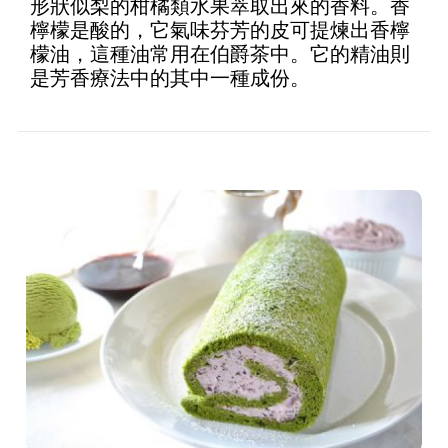
形狀似梨的柑橘類水果萃取出來的香料。香
5
檸檬是酸的，它氣味芬芳的皮可提煉出香檸
檬油，這種油常用在伯爵茶中。它的精油則
是芳香療法中的其中一種成份。