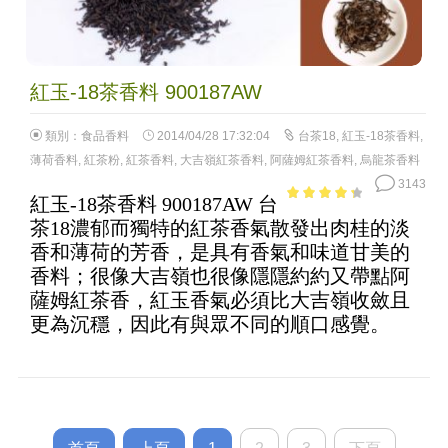
紅玉-18茶香料 900187AW
類別：
食品香料
2014/04/28 17:32:04
台茶18
,
紅玉-18茶香料
,
薄荷香料
,
紅茶粉
,
紅茶香料
,
大吉嶺紅茶香料
,
阿薩姆紅茶香料
,
烏龍茶香料
3143
紅玉-18茶香料 900187AW 台
3.59
out
茶18濃郁而獨特的紅茶香氣散發出肉桂的淡
of 5
香和薄荷的芳香，是具有香氣和味道甘美的
香料；很像大吉嶺也很像隱隱約約又帶點阿
薩姆紅茶香，紅玉香氣必須比大吉嶺收斂且
更為沉穩，因此有與眾不同的順口感覺。