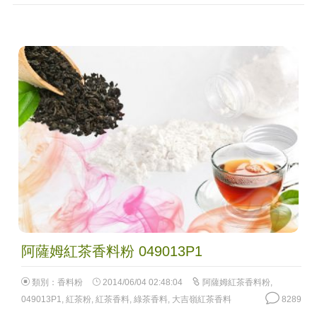
阿薩姆紅茶香料粉 049013P1
類別：
香料粉
2014/06/04 02:48:04
阿薩姆紅茶香料粉
,
049013P1
,
紅茶粉
,
紅茶香料
,
綠茶香料
,
大吉嶺紅茶香料
8289