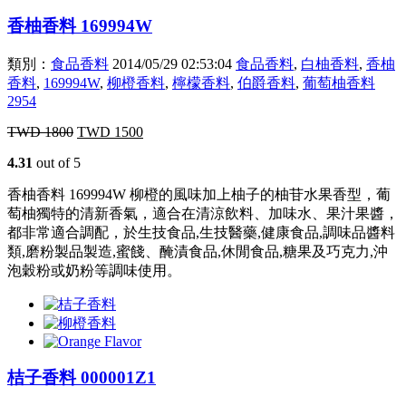
香柚香料 169994W
類別：
食品香料
2014/05/29 02:53:04
食品香料
,
白柚香料
,
香柚
香料
,
169994W
,
柳橙香料
,
檸檬香料
,
伯爵香料
,
葡萄柚香料
2954
TWD
1800
TWD
1500
4.31
out of 5
香柚香料 169994W 柳橙的風味加上柚子的柚苷水果香型，葡
萄柚獨特的清新香氣，適合在清涼飲料、加味水、果汁果醬，
都非常適合調配，於生技食品,生技醫藥,健康食品,調味品醬料
類,磨粉製品製造,蜜餞、醃漬食品,休閒食品,糖果及巧克力,沖
泡穀粉或奶粉等調味使用。
桔子香料 000001Z1