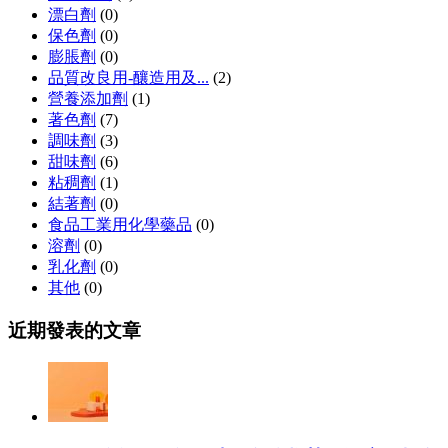
漂白劑
(0)
保色劑
(0)
膨脹劑
(0)
品質改良用-釀造用及...
(2)
營養添加劑
(1)
著色劑
(7)
調味劑
(3)
甜味劑
(6)
粘稠劑
(1)
結著劑
(0)
食品工業用化學藥品
(0)
溶劑
(0)
乳化劑
(0)
其他
(0)
近期發表的文章