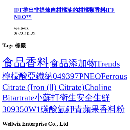
IFF推出非提煉自柑橘油的柑橘類香料IFF
NEO™
wellwiz
2022-10-25
Tags 標籤
食品香料
食品添加物
Trends
檸檬酸亞鐵納
049397P
NEO
Ferrous
Citrate (Iron (Ⅱ) Citrate)
Choline
Bitartrate
小蘇打
衛生安全
生鮮
309350W1
碳酸氫鉀
青蘋果香料粉
Wellwiz Enterprise Co., Ltd