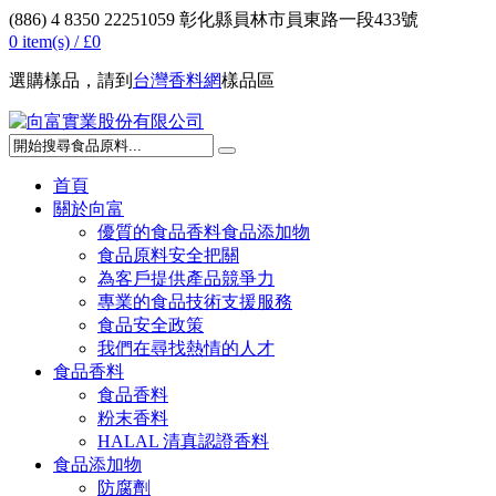
(886) 4 8350 222
51059 彰化縣員林市員東路一段433號‎
0 item(s) /
£0
選購樣品，請到
台灣香料網
樣品區
首頁
關於向富
優質的食品香料食品添加物
食品原料安全把關
為客戶提供產品競爭力
專業的食品技術支援服務
食品安全政策
我們在尋找熱情的人才
食品香料
食品香料
粉末香料
HALAL 清真認證香料
食品添加物
防腐劑