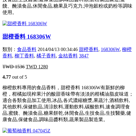
餞、醃漬食品,休閒食品,糖果及巧克力,沖泡穀粉或奶粉等調味
使用。
甜橙香料 168306W
類別：
食品香料
2014/04/13 00:34:46
甜橙香料
,
168306W
,
柳橙
香料
,
柳丁香料
,
橘子香料
,
金桔香料
3847
TWD
1536
TWD
1280
4.77
out of 5
柳橙飲料專用的食品香料，甜橙香料 168306W有新鮮的柳
橙，柑橘如現榨果汁的酸甜香味帶有淡淡的柑橘油脂皮味道；
適合各類食品加工使用,冰品,各式濃縮糖漿,果蔬汁,酒精飲料,
其他飲料,保健飲品,清涼飲料,運動飲料,碳酸飲料,速食調理食
品,蜜餞、醃漬食品,糖果餅乾,休閒食品,生技食品,生技醫藥,健
康食品,保健食品,調味品醬料類,蔬果製品製造業。