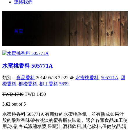
連絡我們
900797SP
首頁
關鍵字查詢
900797SP
水蜜桃香料 505771A
類別：
食品香料
2014/05/28 22:22:46
水蜜桃香料
,
505771A
,
甜
橙香料
,
柳橙香料
,
柳丁香料
5699
TWD
1740
TWD
1450
3.62
out of 5
水蜜桃香料 505771A 有新鮮的水蜜桃香氣，並有熟成如果汁
般的酸甜香味帶有淡淡的蜜香脂皮味道。適合各類食品加工使
用,冰品,各式濃縮糖漿,果蔬汁,酒精飲料,其他飲料,保健飲品,清