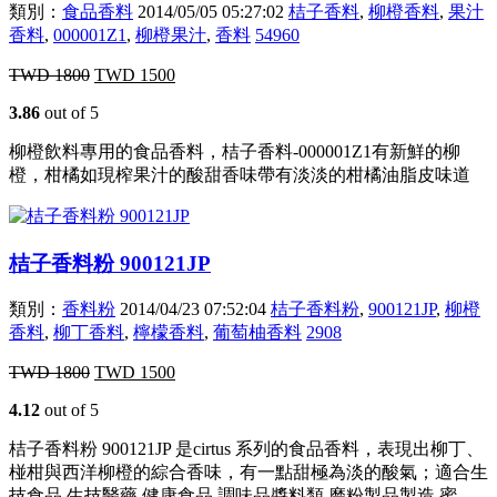
類別：
食品香料
2014/05/05 05:27:02
桔子香料
,
柳橙香料
,
果汁
香料
,
000001Z1
,
柳橙果汁
,
香料
54960
TWD
1800
TWD
1500
3.86
out of 5
柳橙飲料專用的食品香料，桔子香料-000001Z1有新鮮的柳
橙，柑橘如現榨果汁的酸甜香味帶有淡淡的柑橘油脂皮味道
桔子香料粉 900121JP
類別：
香料粉
2014/04/23 07:52:04
桔子香料粉
,
900121JP
,
柳橙
香料
,
柳丁香料
,
檸檬香料
,
葡萄柚香料
2908
TWD
1800
TWD
1500
4.12
out of 5
桔子香料粉 900121JP 是cirtus 系列的食品香料，表現出柳丁、
椪柑與西洋柳橙的綜合香味，有一點甜極為淡的酸氣；適合生
技食品,生技醫藥,健康食品,調味品醬料類,磨粉製品製造,蜜