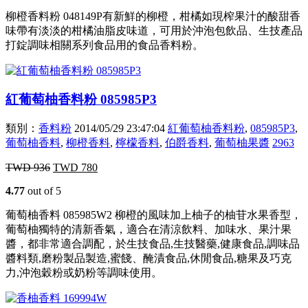
柳橙香料粉 048149P有新鮮的柳橙，柑橘如現榨果汁的酸甜香
味帶有淡淡的柑橘油脂皮味道，可用於沖泡包飲品、生技產品
打錠調味相關系列食品用的食品香料粉。
紅葡萄柚香料粉 085985P3
類別：
香料粉
2014/05/29 23:47:04
紅葡萄柚香料粉
,
085985P3
,
葡萄柚香料
,
柳橙香料
,
檸檬香料
,
伯爵香料
,
葡萄柚果醬
2963
TWD
936
TWD
780
4.77
out of 5
葡萄柚香料 085985W2 柳橙的風味加上柚子的柚苷水果香型，
葡萄柚獨特的清新香氣，適合在清涼飲料、加味水、果汁果
醬，都非常適合調配，於生技食品,生技醫藥,健康食品,調味品
醬料類,磨粉製品製造,蜜餞、醃漬食品,休閒食品,糖果及巧克
力,沖泡穀粉或奶粉等調味使用。