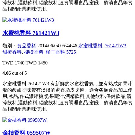
涼飲料,運動飲料,碳酸飲料,速食調理食品,蜜餞、醃漬食品等食
品相關產業調味使用。
水蜜桃香料 761421W3
類別：
食品香料
2014/06/04 05:44:46
水蜜桃香料
,
761421W3
,
甜橙香料
,
柳橙香料
,
柳丁香料
5725
TWD
1740
TWD
1450
4.06
out of 5
水蜜桃香料 761421W3 有新鮮的水蜜桃香氣，並有熟成如果汁
般的酸甜香味帶有淡淡的蜜香脂皮味道。適合各類食品加工使
用,冰品,各式濃縮糖漿,果蔬汁,酒精飲料,其他飲料,保健飲品,清
涼飲料,運動飲料,碳酸飲料,速食調理食品,蜜餞、醃漬食品等食
品相關產業調味使用。
金桔香料 059507W