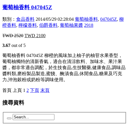
葡萄柚香料 047045Z
類別：
食品香料
2014/05/29 02:28:04
葡萄柚香料
,
047045Z
,
柳
橙香料
,
檸檬香料
,
伯爵香料
,
葡萄柚果醬
2918
TWD
2520
TWD
2100
3.67
out of 5
葡萄柚香料 047045Z 柳橙的風味加上柚子的柚苷水果香型，
葡萄柚獨特的清新香氣，適合在清涼飲料、加味水、果汁果
醬，都非常適合調配，於生技食品,生技醫藥,健康食品,調味品
醬料類,磨粉製品製造,蜜餞、醃漬食品,休閒食品,糖果及巧克
力,沖泡穀粉或奶粉等調味使用。
首頁
上頁
1
2
下頁
末頁
搜尋資料