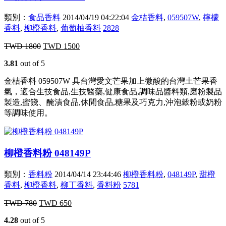
類別：
食品香料
2014/04/19 04:22:04
金桔香料
,
059507W
,
檸檬
香料
,
柳橙香料
,
葡萄柚香料
2828
TWD
1800
TWD
1500
3.81
out of 5
金桔香料 059507W 具台灣愛文芒果加上微酸的台灣土芒果香
氣，適合生技食品,生技醫藥,健康食品,調味品醬料類,磨粉製品
製造,蜜餞、醃漬食品,休閒食品,糖果及巧克力,沖泡穀粉或奶粉
等調味使用。
柳橙香料粉 048149P
類別：
香料粉
2014/04/14 23:44:46
柳橙香料粉
,
048149P
,
甜橙
香料
,
柳橙香料
,
柳丁香料
,
香料粉
5781
TWD
780
TWD
650
4.28
out of 5