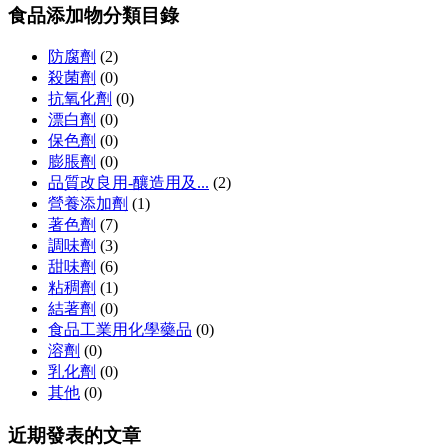
食品添加物分類目錄
防腐劑
(2)
殺菌劑
(0)
抗氧化劑
(0)
漂白劑
(0)
保色劑
(0)
膨脹劑
(0)
品質改良用-釀造用及...
(2)
營養添加劑
(1)
著色劑
(7)
調味劑
(3)
甜味劑
(6)
粘稠劑
(1)
結著劑
(0)
食品工業用化學藥品
(0)
溶劑
(0)
乳化劑
(0)
其他
(0)
近期發表的文章