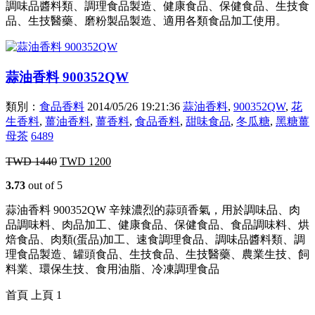
調味品醬料類、調理食品製造、健康食品、保健食品、生技食
品、生技醫藥、磨粉製品製造、適用各類食品加工使用。
蒜油香料 900352QW
類別：
食品香料
2014/05/26 19:21:36
蒜油香料
,
900352QW
,
花
生香料
,
薑油香料
,
薑香料
,
食品香料
,
甜味食品
,
冬瓜糖
,
黑糖薑
母茶
6489
TWD
1440
TWD
1200
3.73
out of 5
蒜油香料 900352QW 辛辣濃烈的蒜頭香氣，用於調味品、肉
品調味料、肉品加工、健康食品、保健食品、食品調味料、烘
焙食品、肉類(蛋品)加工、速食調理食品、調味品醬料類、調
理食品製造、罐頭食品、生技食品、生技醫藥、農業生技、飼
料業、環保生技、食用油脂、冷凍調理食品
首頁
上頁
1