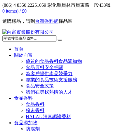
(886) 4 8350 222
51059 彰化縣員林市員東路一段433號‎
0 item(s) /
£0
選購樣品，請到
台灣香料網
樣品區
首頁
關於向富
優質的食品香料食品添加物
食品原料安全把關
為客戶提供產品競爭力
專業的食品技術支援服務
食品安全政策
我們在尋找熱情的人才
食品香料
食品香料
粉末香料
HALAL 清真認證香料
食品添加物
防腐劑