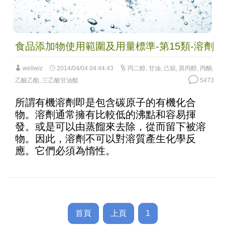
食品添加物使用範圍及用量標準-第15類-溶劑
wellwiz
2014/04/04 04:44:43
丙二醇
,
甘油
,
己烷
,
異丙醇
,
丙酮
,
乙酸乙酯
,
三乙酸甘油酯
5473
所謂有機溶劑即是包含碳原子的有機化合
物。溶劑通常擁有比較低的沸點和容易揮
發。或是可以由蒸餾來去除，從而留下被溶
物。因此，溶劑不可以對溶質產生化學反
應。它們必須為惰性。
首頁
上頁
1