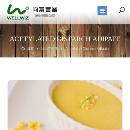
ACETYLATED DISTARCH ADIPATE
首頁
關鍵字查詢
Acetylated Distarch Adipate