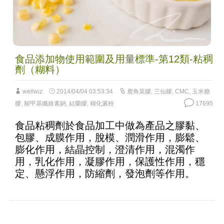
食品添加物使用範圍及用量標準-第12類-粘稠
劑（糊料）
wellwiz
2014/04/04 03:53:34
鹿角菜膠
,
三仙膠
,
CMC
,
玉米糖
膠
,
羧甲基纖維素鈉
,
結蘭膠
,
糊化澱粉
17695
食品粘稠劑於食品加工中做為產品之膠黏、
包膠、成膜作用，脫模、潤滑作用，膨鬆、
膨化作用，結晶控制，澄清作用，混濁作
用，乳化作用，凝膠作用，保護性作用，穩
定、懸浮作用，防縮劑，發泡劑等作用。