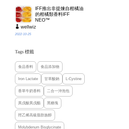
IFF推出非提煉自柑橘油
的柑橘類香料IFF
NEO™
wellwiz
2022-10-25
Tags 標籤
食品香料
食品添加物
Iron Lactate
甘草酸鈉
L-Cystine
香草牛奶香料
二合一沖泡包
異戊酸異戊酯
黑糖塊
羥乙烯高級脂肪族醇
Molybdenum Bisglycinate