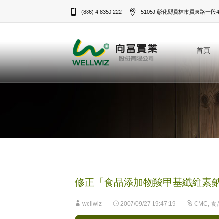
(886) 4 8350 222
51059 彰化縣員林市員東路一段43
首頁
修正「食品添加物羧甲基纖維素
wellwiz
2007/09/27 19:47:19
CMC
,
食