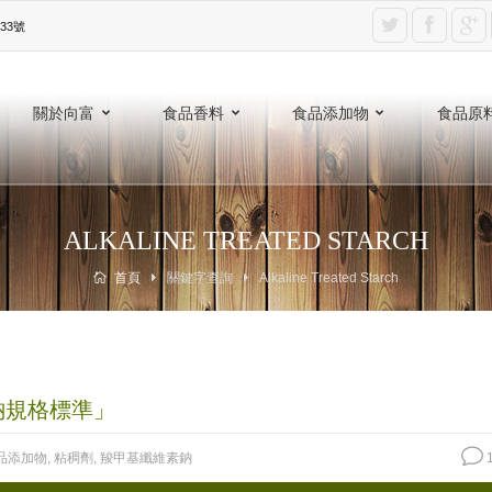
3號‎
關於向富
食品香料
食品添加物
食品原
ALKALINE TREATED STARCH
首頁
關鍵字查詢
Alkaline Treated Starch
鈉規格標準」
品添加物
,
粘稠劑
,
羧甲基纖維素鈉
1