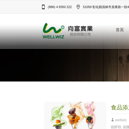
(886) 4 8350 222
51059 彰化縣員林市員東路一段43
首頁
食品添
wellwiz
硫醇類
,
硫