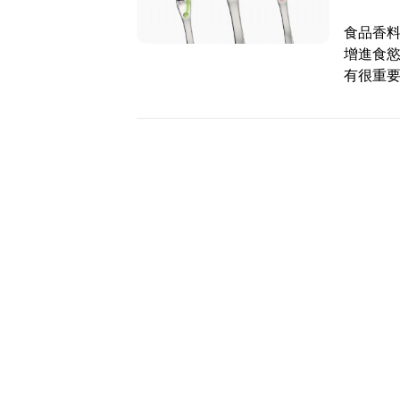
食品香
增進食
有很重