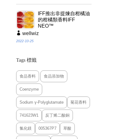
IFF推出非提煉自柑橘油
的柑橘類香料IFF
NEO™
wellwiz
2022-10-25
Tags 標籤
食品香料
食品添加物
Coenzyme
Sodium γ-Polyglutamate
菊花香料
741623W1
反丁烯二酸銅
氯化鎂
005367P7
草酸