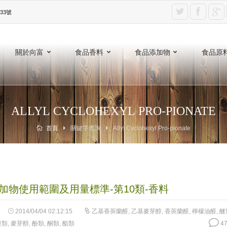
3號‎
關於向富
食品香料
食品添加物
食品原
ALLYL CYCLOHEXYL PRO-PIONATE
首頁
關鍵字查詢
Allyl Cyclohexyl Pro-pionate
加物使用範圍及用量標準-第10類-香料
2014/04/04 02:12:15
乙基香莢蘭醛
,
乙基麥芽醇
,
香莢蘭醛
,
檸檬油醛
,
醚
醚類
,
麥芽醇
,
酚類
,
酮類
,
酯類
47