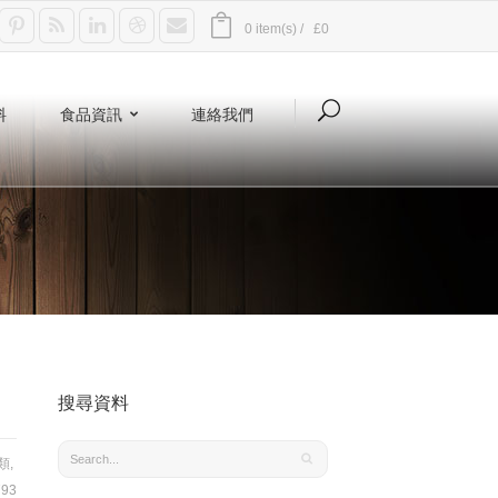
0 item(s) /
£0
料
食品資訊
連絡我們
搜尋資料
類
,
93