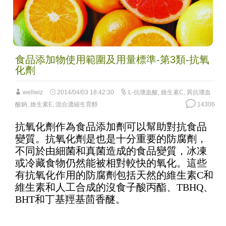
食品添加物使用範圍及用量標準-第3類-抗氧
化劑
wellwiz
2014/04/03 18:42:30
L-抗壞血酸
,
維生素C
,
異抗壞血
酸鈉
,
維生素E
,
混合濃縮生育醇
14306
抗氧化劑作為食品添加劑可以幫助對抗食品
變質。抗氧化劑是也是十分重要的防腐劑，
不同於由細菌和真菌造成的食品變質，冰凍
或冷藏食物仍然能被相對較快的氧化。這些
有抗氧化作用的防腐劑包括天然的維生素C和
維生素和人工合成的沒食子酸丙酯、TBHQ、
BHT和丁基羥基茴香醚。