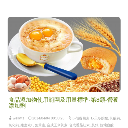
食品添加物使用範圍及用量標準-第8類-營養
添加劑
wellwiz
2014/04/04 00:33:28
β-胡蘿蔔素
,
L-天冬胺酸
,
乳酸鈣
,
氯化鈣
,
維生素E
,
葉黃素
,
合成玉米黃素
,
合成番茄紅素
,
肌醇
,
抗壞血酸