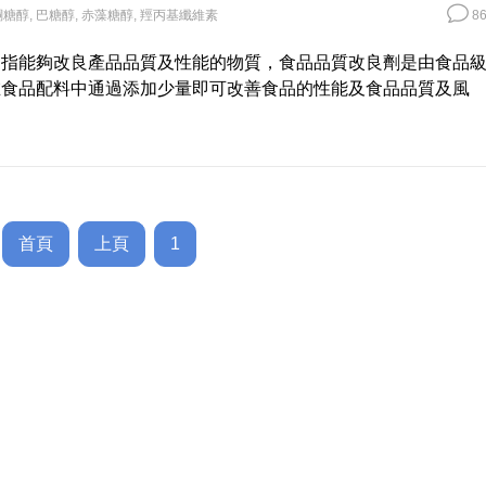
酮糖醇
,
巴糖醇
,
赤藻糖醇
,
羥丙基纖維素
86
是指能夠改良產品品質及性能的物質，食品品質改良劑是由食品
在食品配料中通過添加少量即可改善食品的性能及食品品質及風
首頁
上頁
1