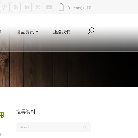
0 item(s) /
£0
料
食品資訊
連絡我們
搜尋資料
用
糖