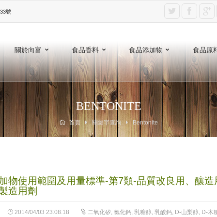
3號‎
關於向富
食品香料
食品添加物
食品原
BENTONITE
首頁
關鍵字查詢
Bentonite
加物使用範圍及用量標準-第7類-品質改良用、釀造
製造用劑
2014/04/03 23:08:18
二氧化矽
,
氯化鈣
,
乳糖醇
,
乳酸鈣
,
D-山梨醇
,
D-木