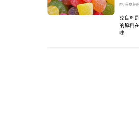
醇
,
異麥芽
改良劑
的原料
味。