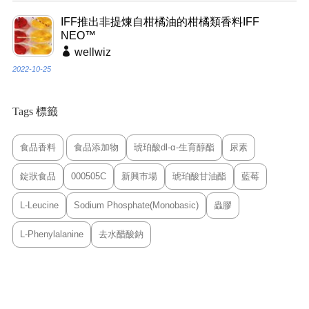
IFF推出非提煉自柑橘油的柑橘類香料IFF
NEO™
wellwiz
2022-10-25
Tags 標籤
食品香料
食品添加物
琥珀酸dl-α-生育醇酯
尿素
錠狀食品
000505C
新興市場
琥珀酸甘油酯
藍莓
L-Leucine
Sodium Phosphate(Monobasic)
蟲膠
L-Phenylalanine
去水醋酸鈉