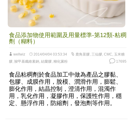
食品添加物使用範圍及用量標準-第12類-粘稠
劑（糊料）
wellwiz
2014/04/04 03:53:34
鹿角菜膠
,
三仙膠
,
CMC
,
玉米糖
膠
,
羧甲基纖維素鈉
,
結蘭膠
,
糊化澱粉
17695
食品粘稠劑於食品加工中做為產品之膠黏、
包膠、成膜作用，脫模、潤滑作用，膨鬆、
膨化作用，結晶控制，澄清作用，混濁作
用，乳化作用，凝膠作用，保護性作用，穩
定、懸浮作用，防縮劑，發泡劑等作用。