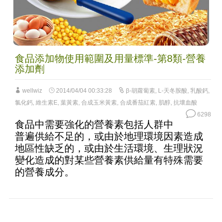
食品添加物使用範圍及用量標準-第8類-營養
添加劑
wellwiz
2014/04/04 00:33:28
β-胡蘿蔔素
,
L-天冬胺酸
,
乳酸鈣
,
氯化鈣
,
維生素E
,
葉黃素
,
合成玉米黃素
,
合成番茄紅素
,
肌醇
,
抗壞血酸
6298
食品中需要強化的營養素包括人群中
普遍供給不足的，或由於地理環境因素造成
地區性缺乏的，或由於生活環境、生理狀況
變化造成的對某些營養素供給量有特殊需要
的營養成分。