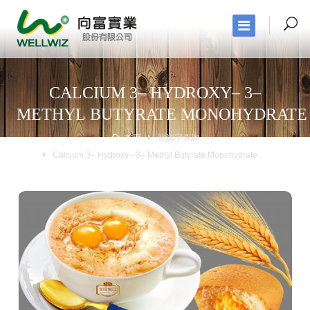
CALCIUM 3– HYDROXY– 3–
METHYL BUTYRATE MONOHYDRATE
首頁
關鍵字查詢
Calcium 3– Hydroxy– 3– Methyl Butyrate Monohydrate