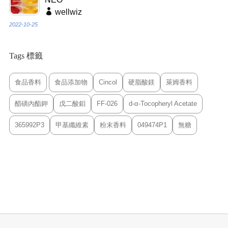
wellwiz
2022-10-25
Tags 標籤
食品香料
食品添加物
Cincol
硬脂酸鎂
萊姆香料
醋磺內酯鉀
戊二酸鉬
FF-026
d-α-Tocopheryl Acetate
365992P3
甲基纖維素
粉末香料
049474P1
無糖