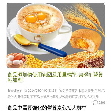
食品添加物使用範圍及用量標準-第8類-營養
添加劑
wellwiz
2014/04/04 00:33:28
β-胡蘿蔔素
,
L-天冬胺酸
,
乳酸鈣
,
氯化鈣
,
維生素E
,
葉黃素
,
合成玉米黃素
,
合成番茄紅素
,
肌醇
,
抗壞血酸
6293
食品中需要強化的營養素包括人群中