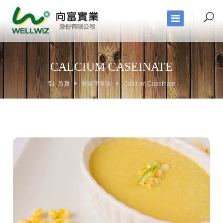
CALCIUM CASEINATE
首頁
關鍵字查詢
Calcium Caseinate