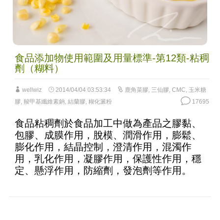
食品添加物使用範圍及用量標準-第12類-粘稠
劑（糊料）
wellwiz
2014/04/04 03:53:34
鹿角菜膠
,
三仙膠
,
CMC
,
玉米糖
膠
,
羧甲基纖維素鈉
,
結蘭膠
,
糊化澱粉
17695
食品粘稠劑於食品加工中做為產品之膠黏、
包膠、成膜作用，脫模、潤滑作用，膨鬆、
膨化作用，結晶控制，澄清作用，混濁作
用，乳化作用，凝膠作用，保護性作用，穩
定、懸浮作用，防縮劑，發泡劑等作用。