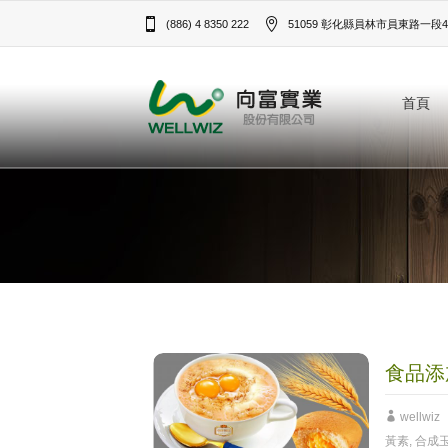
(886) 4 8350 222
51059 彰化縣員林市員東路一段43
首頁
食品添
wellwiz
黃素
,
合成