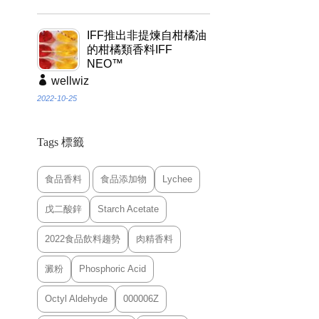
IFF推出非提煉自柑橘油
的柑橘類香料IFF
NEO™
wellwiz
2022-10-25
Tags 標籤
食品香料
食品添加物
Lychee
戊二酸鋅
Starch Acetate
2022食品飲料趨勢
肉精香料
澱粉
Phosphoric Acid
Octyl Aldehyde
000006Z