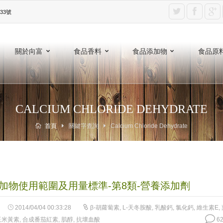
3號‎
關於向富
食品香料
食品添加物
食品原
CALCIUM CHLORIDE DEHYDRATE
首頁
關鍵字查詢
Calcium Chloride Dehydrate
加物使用範圍及用量標準-第8類-營養添加劑
2014/04/04 00:33:28
β-胡蘿蔔素
,
L-天冬胺酸
,
乳酸鈣
,
氯化鈣
,
維生素E
,
玉米黃素
,
合成番茄紅素
,
肌醇
,
抗壞血酸
62