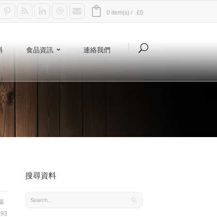
0 item(s) /
£0
料
食品資訊
連絡我們
搜尋資料
葉
93