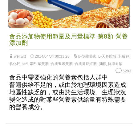
食品添加物使用範圍及用量標準-第8類-營養
添加劑
wellwiz
2014/04/04 00:33:28
β-胡蘿蔔素
,
L-天冬胺酸
,
乳酸鈣
,
氯化鈣
,
維生素E
,
葉黃素
,
合成玉米黃素
,
合成番茄紅素
,
肌醇
,
抗壞血酸
6293
食品中需要強化的營養素包括人群中
普遍供給不足的，或由於地理環境因素造成
地區性缺乏的，或由於生活環境、生理狀況
變化造成的對某些營養素供給量有特殊需要
的營養成分。