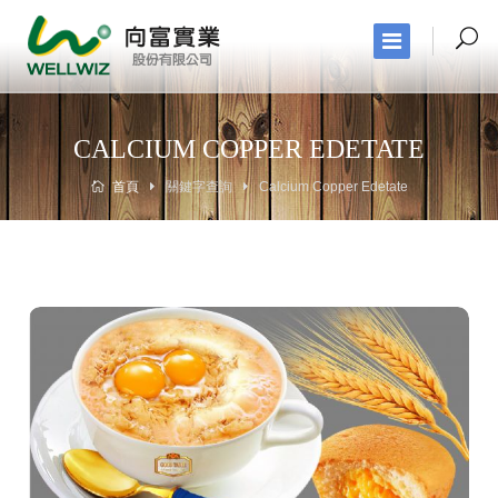
CALCIUM COPPER EDETATE
首頁
關鍵字查詢
Calcium Copper Edetate