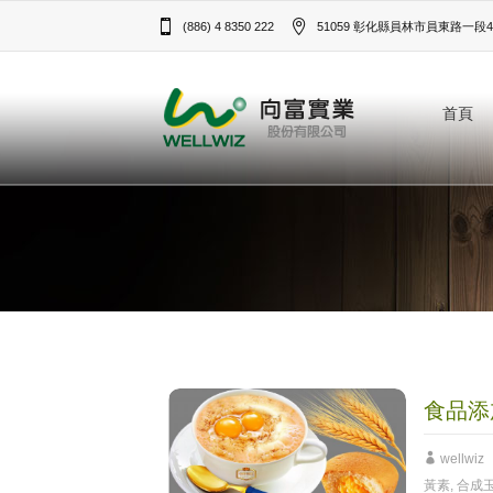
(886) 4 8350 222
51059 彰化縣員林市員東路一段43
首頁
食品添
wellwiz
黃素
,
合成