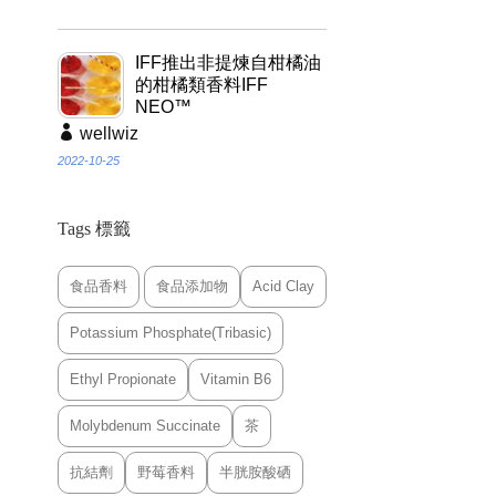
IFF推出非提煉自柑橘油
的柑橘類香料IFF
NEO™
wellwiz
2022-10-25
Tags 標籤
食品香料
食品添加物
Acid Clay
Potassium Phosphate(Tribasic)
Ethyl Propionate
Vitamin B6
Molybdenum Succinate
茶
抗結劑
野莓香料
半胱胺酸硒