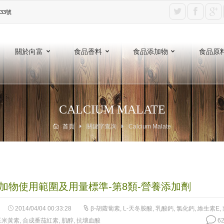
3號‎
關於向富
食品香料
食品添加物
食品原
CALCIUM MALATE
首頁
關鍵字查詢
Calcium Malate
加物使用範圍及用量標準-第8類-營養添加劑
2014/04/04 00:33:28
β-胡蘿蔔素
,
L-天冬胺酸
,
乳酸鈣
,
氯化鈣
,
維生素E
,
玉米黃素
,
合成番茄紅素
,
肌醇
,
抗壞血酸
62