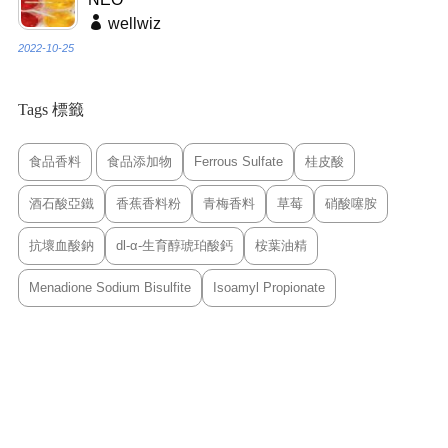
wellwiz
2022-10-25
Tags 標籤
食品香料
食品添加物
Ferrous Sulfate
桂皮酸
酒石酸亞鐵
香蕉香料粉
青梅香料
草莓
硝酸噻胺
抗壞血酸鈉
dl-α-生育醇琥珀酸鈣
桉葉油精
Menadione Sodium Bisulfite
Isoamyl Propionate