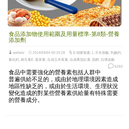
食品添加物使用範圍及用量標準-第8類-營養
添加劑
wellwiz
2014/04/04 00:33:28
β-胡蘿蔔素
,
L-天冬胺酸
,
乳酸鈣
,
氯化鈣
,
維生素E
,
葉黃素
,
合成玉米黃素
,
合成番茄紅素
,
肌醇
,
抗壞血酸
6293
食品中需要強化的營養素包括人群中
普遍供給不足的，或由於地理環境因素造成
地區性缺乏的，或由於生活環境、生理狀況
變化造成的對某些營養素供給量有特殊需要
的營養成分。