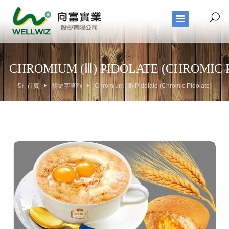
CHROMIUM (Ⅲ) PIDOLATE (CHROMIC 
首頁
關鍵字查詢
Chromium (Ⅲ) Pidolate (Chromic Pidolate)