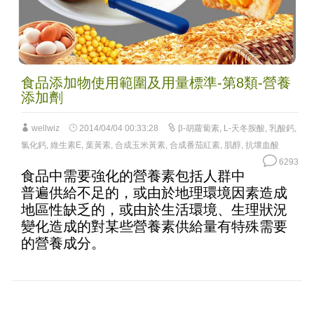
食品添加物使用範圍及用量標準-第8類-營養
添加劑
wellwiz
2014/04/04 00:33:28
β-胡蘿蔔素
,
L-天冬胺酸
,
乳酸鈣
,
氯化鈣
,
維生素E
,
葉黃素
,
合成玉米黃素
,
合成番茄紅素
,
肌醇
,
抗壞血酸
6293
食品中需要強化的營養素包括人群中
普遍供給不足的，或由於地理環境因素造成
地區性缺乏的，或由於生活環境、生理狀況
變化造成的對某些營養素供給量有特殊需要
的營養成分。