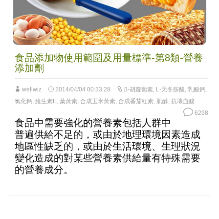
食品添加物使用範圍及用量標準-第8類-營養
添加劑
wellwiz
2014/04/04 00:33:28
β-胡蘿蔔素
,
L-天冬胺酸
,
乳酸鈣
,
氯化鈣
,
維生素E
,
葉黃素
,
合成玉米黃素
,
合成番茄紅素
,
肌醇
,
抗壞血酸
6298
食品中需要強化的營養素包括人群中
普遍供給不足的，或由於地理環境因素造成
地區性缺乏的，或由於生活環境、生理狀況
變化造成的對某些營養素供給量有特殊需要
的營養成分。