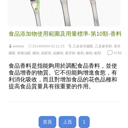
食品添加物使用範圍及用量標準-第10類-香料
wellwiz
2014/04/04 02:12:15
乙基香莢蘭醛
,
乙基麥芽醇
,
香莢
蘭醛
,
檸檬油醛
,
醚類
,
硫醇類
,
硫醚類
,
麥芽醇
,
酚類
,
酮類
,
酯類
4789
食品香料是指能夠用於調配食品香料，並使
食品增香的物質。它不但能夠增進食慾，有
利消化吸收，而且對增加食品的花色品種和
提高食品質量具有很重要的作用。
首頁
上頁
1