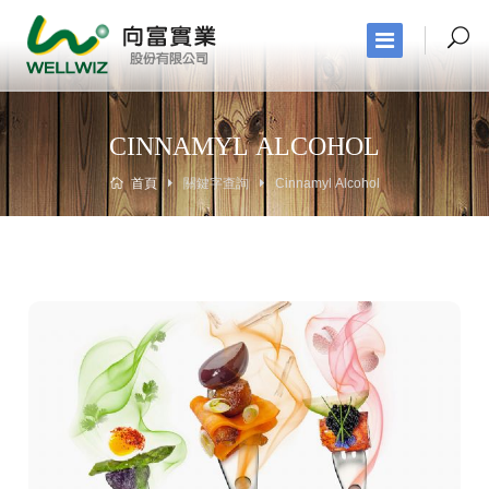
CINNAMYL ALCOHOL
首頁
關鍵字查詢
Cinnamyl Alcohol