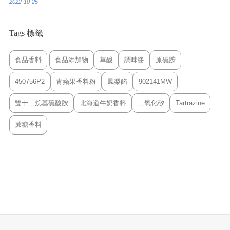
2022-10-25
Tags 標籤
食品香料
食品添加物
草酸
調味醬
原硫胺
450756P2
青蘋果香料粉
鳳梨餡
902141MW
雙十二烷基硫酸胺
北海道牛奶香料
二氧化矽
Tartrazine
蔗糖香料