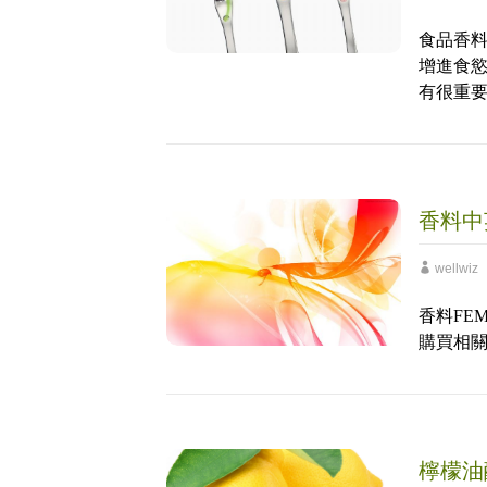
食品香
增進食
有很重
香料中
wellwiz
香料FE
購買相
檸檬油