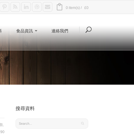
0 item(s) /
£0
料
食品資訊
連絡我們
搜尋資料
類
,
90