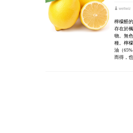
wellwiz
檸檬醛的
存在於
物。無
種。檸檬
油（65
而得，