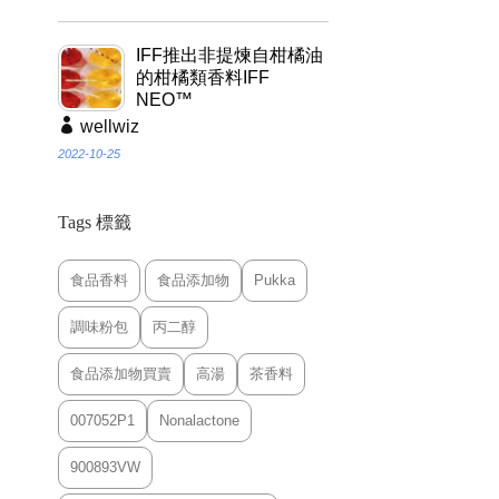
IFF推出非提煉自柑橘油
的柑橘類香料IFF
NEO™
wellwiz
2022-10-25
Tags 標籤
食品香料
食品添加物
Pukka
調味粉包
丙二醇
食品添加物買賣
高湯
茶香料
007052P1
Nonalactone
900893VW