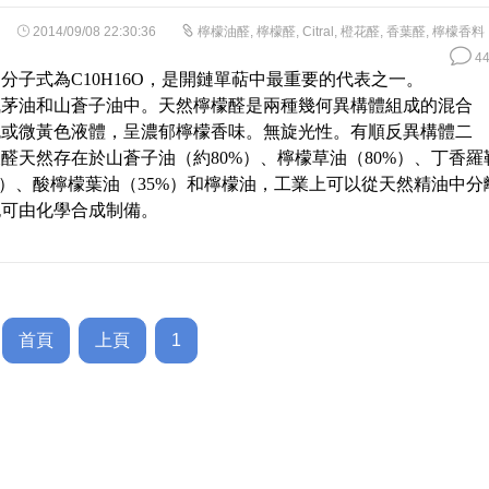
2014/09/08 22:30:36
檸檬油醛
,
檸檬醛
,
Citral
,
橙花醛
,
香葉醛
,
檸檬香料
44
分子式為C10H16O，是開鏈單萜中最重要的代表之一。
楓茅油和山蒼子油中。天然檸檬醛是兩種幾何異構體組成的混合
色或微黃色液體，呈濃郁檸檬香味。無旋光性。有順反異構體二
醛天然存在於山蒼子油（約80%）、檸檬草油（80%）、丁香羅
%）、酸檸檬葉油（35%）和檸檬油，工業上可以從天然精油中分
也可由化學合成制備。
首頁
上頁
1