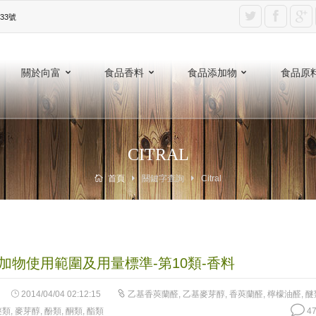
3號‎
關於向富
食品香料
食品添加物
食品原
CITRAL
首頁
關鍵字查詢
Citral
加物使用範圍及用量標準-第10類-香料
2014/04/04 02:12:15
乙基香莢蘭醛
,
乙基麥芽醇
,
香莢蘭醛
,
檸檬油醛
,
醚
醚類
,
麥芽醇
,
酚類
,
酮類
,
酯類
47