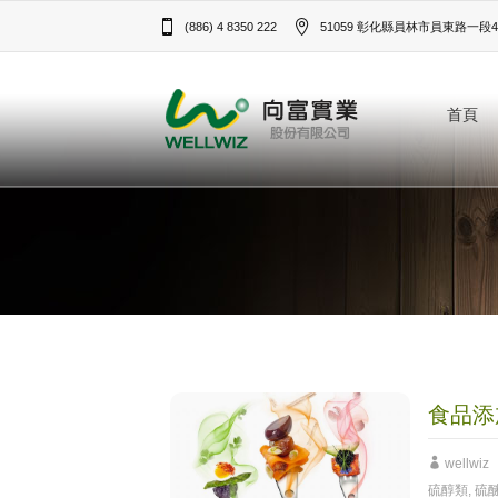
(886) 4 8350 222
51059 彰化縣員林市員東路一段43
首頁
食品添
wellwiz
硫醇類
,
硫