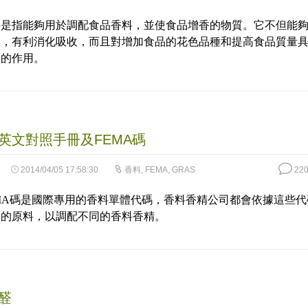
料是指能夠用於調配食品香料，並使食品增香的物質。它不但能
慾，有利消化吸收，而且對增加食品的花色品種和提高食品質量
要的作用。
英文對照手冊及FEMA碼
2014/04/05 17:58:30
香料
,
FEMA
,
GRAS
220
MA碼是國際專用的香料單體代碼，香料香精公司都會依據這些代
關的原料，以調配不同的香料香精。
醛