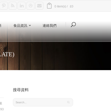
0 item(s) /
£0
料
食品資訊
連絡我們
LATE)
搜尋資料
葉
93