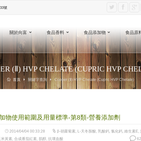
3號‎
關於向富
食品香料
食品添加物
食品原
ER (Ⅱ) HVP CHELATE (CUPRIC HVP CHE
首頁
關鍵字查詢
Copper (Ⅱ) HVP Chelate (Cupric HVP Chelate)
加物使用範圍及用量標準-第8類-營養添加劑
2014/04/04 00:33:28
β-胡蘿蔔素
,
L-天冬胺酸
,
乳酸鈣
,
氯化鈣
,
維生素E
,
玉米黃素
,
合成番茄紅素
,
肌醇
,
抗壞血酸
62