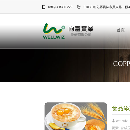
(886) 4 8350 222
51059 彰化縣員林市員東路一段43
首頁
COPP
食品添
wellwiz
黃素
,
合成