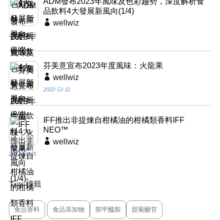
ADM發布2023年風味及色彩趨勢，深度解析食
品飲料4大發展新風向(1/4)
wellwiz
2022-12-15
芬美意宣布2023年度風味：火龍果
wellwiz
2022-12-11
IFF推出非提煉自柑橘油的柑橘類香料IFF
NEO™
wellwiz
2022-10-25
Tags 標籤
食品香料
食品添加物
胺甲醯胺
甜菊醣苷