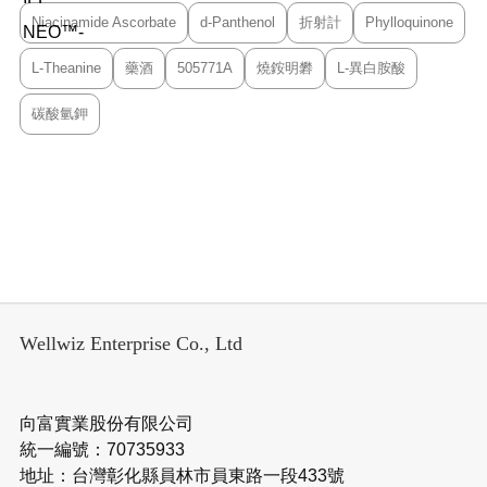
Niacinamide Ascorbate
d-Panthenol
折射計
Phylloquinone
L-Theanine
藥酒
505771A
燒銨明礬
L-異白胺酸
碳酸氫鉀
Wellwiz Enterprise Co., Ltd
向富實業股份有限公司
統一編號：70735933
地址：台灣彰化縣員林市員東路一段433號