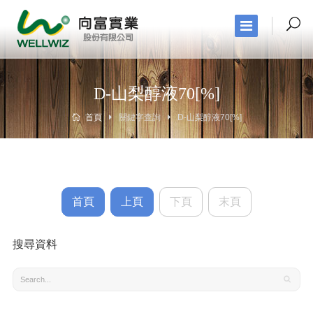
D-山梨醇液70[%]
首頁
關鍵字查詢
D-山梨醇液70[%]
首頁
上頁
下頁
末頁
搜尋資料