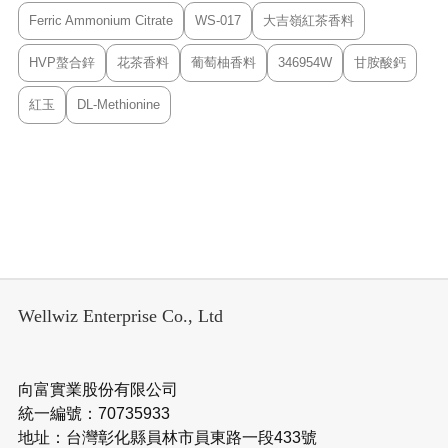
Ferric Ammonium Citrate
WS-017
大吉嶺紅茶香料
HVP螯合鋅
花茶香料
葡萄柚香料
346954W
甘胺酸鈣
紅玉
DL-Methionine
Wellwiz Enterprise Co., Ltd
向富實業股份有限公司
統一編號：70735933
地址：台灣彰化縣員林市員東路一段433號