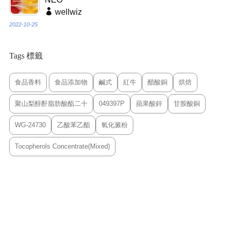
wellwiz
2022-10-25
Tags 標籤
食品香料
食品添加物
鹹式
紅牛
醋酸銅
烘焙
聚山梨醇酐脂肪酸酯二十
049397P
蘋果酸鋅
甘胺酸銅
WG-24730
乙酸苯乙酯
氧化澱粉
Tocopherols Concentrate(Mixed)