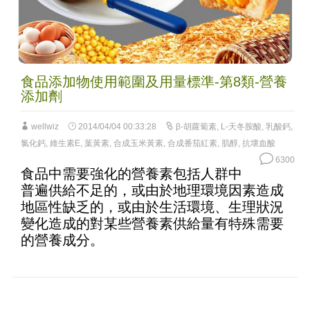
食品添加物使用範圍及用量標準-第8類-營養
添加劑
wellwiz
2014/04/04 00:33:28
β-胡蘿蔔素
,
L-天冬胺酸
,
乳酸鈣
,
氯化鈣
,
維生素E
,
葉黃素
,
合成玉米黃素
,
合成番茄紅素
,
肌醇
,
抗壞血酸
6300
食品中需要強化的營養素包括人群中
普遍供給不足的，或由於地理環境因素造成
地區性缺乏的，或由於生活環境、生理狀況
變化造成的對某些營養素供給量有特殊需要
的營養成分。