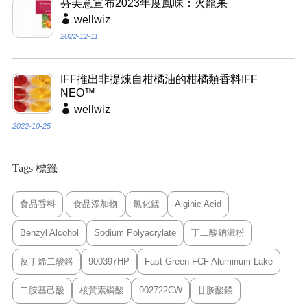
芬美意宣布2023年度風味：火龍果
wellwiz
2022-12-11
IFF推出非提煉自柑橘油的柑橘類香料IFF
NEO™
wellwiz
2022-10-25
Tags 標籤
食品香料
食品添加物
氯化錳
Alginic Acid
Benzyl Alcohol
Sodium Polyacrylate
丁二酸鈉澱粉
反丁烯二酸鉻
900397HP
Fast Green FCF Aluminum Lake
二胺基己酸
核黃素磷酸
902722CW
甘胺酸鎂