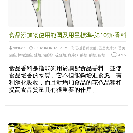
食品添加物使用範圍及用量標準-第10類-香料
wellwiz
2014/04/04 02:12:15
乙基香莢蘭醛
,
乙基麥芽醇
,
香莢
蘭醛
,
檸檬油醛
,
醚類
,
硫醇類
,
硫醚類
,
麥芽醇
,
酚類
,
酮類
,
酯類
4789
食品香料是指能夠用於調配食品香料，並使
食品增香的物質。它不但能夠增進食慾，有
利消化吸收，而且對增加食品的花色品種和
提高食品質量具有很重要的作用。