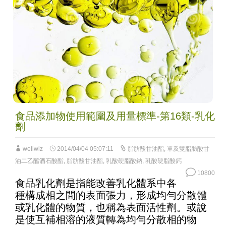
食品添加物使用範圍及用量標準-第16類-乳化
劑
wellwiz
2014/04/04 05:07:11
脂肪酸甘油酯
,
單及雙脂肪酸甘
油二乙醯酒石酸酯
,
脂肪酸甘油酯
,
乳酸硬脂酸鈉
,
乳酸硬脂酸鈣
10800
食品乳化劑是指能改善乳化體系中各
種構成相之間的表面張力，形成均勻分散體
或乳化體的物質，也稱為表面活性劑。或說
是使互補相溶的液質轉為均勻分散相的物