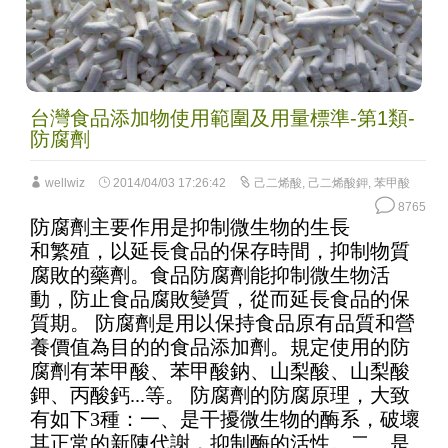
台灣食品添加物使用範圍及用量標準-第1類-
防腐劑
wellwiz
2014/04/03 17:26:42
己二烯酸
,
己二烯酸鉀
,
苯甲酸
8765
防腐劑主要作用是抑制微生物的生長
和繁殖，以延長食品的保存時間，抑制物質
腐敗的藥劑。食品防腐劑能抑制微生物活
動，防止食品腐敗變質，從而延長食品的保
質期。 防腐劑是用以保持食品原有品質和營
養價值為目的的食品添加劑。規定使用的防
腐劑有苯甲酸、苯甲酸鈉、山梨酸、山梨酸
鉀、丙酸鈣...等。 防腐劑的防腐原理，大致
有如下3種：一、是干擾微生物的酶系，破壞
其正常的新陳代謝，抑制酶的活性。二、是