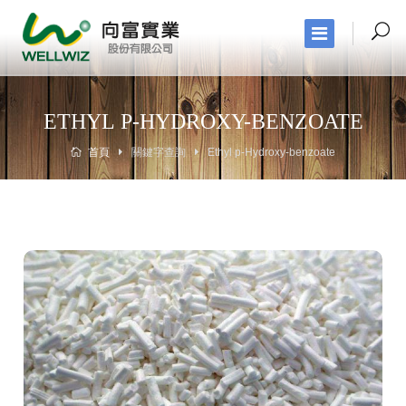
ETHYL P-HYDROXY-BENZOATE
首頁
關鍵字查詢
Ethyl p-Hydroxy-benzoate