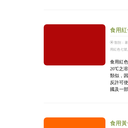
食用紅色
類別：
著
用紅色七號
食用紅
20℃之
類似，
反許可
國及一
食用黃色