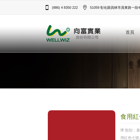
(886) 4 8350 222
51059 彰化縣員林市員東路一段43
首頁
食用紅色
類別：
著
用紅色七號