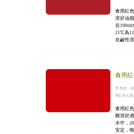
食用紅色
溶於油
在100m
21℃為1
在鹼性
食用紅色
類別：
著
用紅色七號
食用紅色
難溶於酒
水中，2
安定，