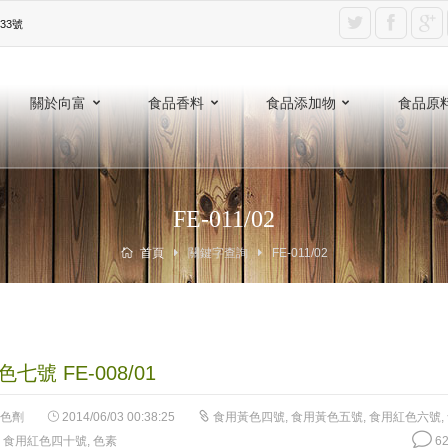
3號‎
關於向富
食品香料
食品添加物
食品原
FE-011/02
首頁
關鍵字查詢
FE-011/02
七號 FE-008/01
色劑
2014/06/03 00:38:25
食用黃色四號
,
食用黃色五號
,
食用紅色六號
,
,
食用紅色四十號
,
色素
62