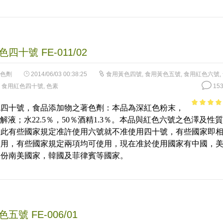
四十號 FE-011/02
色劑
2014/06/03 00:38:25
食用黃色四號
,
食用黃色五號
,
食用紅色六號
,
,
食用紅色四十號
,
色素
153
色四十號，食品添加物之著色劑：本品為深紅色粉末，
4.96
out 
溶解液；水22.5％，50％酒精1.3％。本品與紅色六號之色澤及性質
5
因此有些國家規定准許使用六號就不准使用四十號，有些國家即
使用，有些國家規定兩項均可使用，現在准於使用國家有中國，
部份南美國家，韓國及菲律賓等國家。
五號 FE-006/01