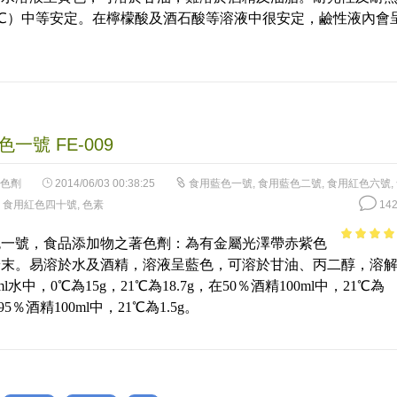
5
5℃）中等安定。在檸檬酸及酒石酸等溶液中很安定，鹼性液內會
。
一號 FE-009
色劑
2014/06/03 00:38:25
食用藍色一號
,
食用藍色二號
,
食用紅色六號
,
,
食用紅色四十號
,
色素
142
色一號，食品添加物之著色劑：為有金屬光澤帶赤紫色
4.81
out 
粉末。易溶於水及酒精，溶液呈藍色，可溶於甘油、丙二醇，溶
5
ml水中，0℃為15g，21℃為18.7g，在50％酒精100ml中，21℃為
在95％酒精100ml中，21℃為1.5g。