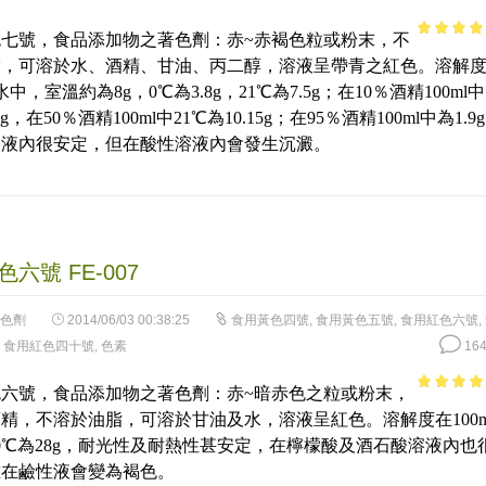
七號，食品添加物之著色劑：赤~赤褐色粒或粉末，不
4.92
out 
脂，可溶於水、酒精、甘油、丙二醇，溶液呈帶青之紅色。溶解
5
l水中，室溫約為8g，0℃為3.8g，21℃為7.5g；在10％酒精100ml
2g，在50％酒精100ml中21℃為10.15g；在95％酒精100ml中為1.9
溶液內很安定，但在酸性溶液內會發生沉澱。
六號 FE-007
色劑
2014/06/03 00:38:25
食用黃色四號
,
食用黃色五號
,
食用紅色六號
,
,
食用紅色四十號
,
色素
164
六號，食品添加物之著色劑：赤~暗赤色之粒或粉末，
4.59
out 
精，不溶於油脂，可溶於甘油及水，溶液呈紅色。溶解度在100m
5
0℃為28g，耐光性及耐熱性甚安定，在檸檬酸及酒石酸溶液內也
唯在鹼性液會變為褐色。