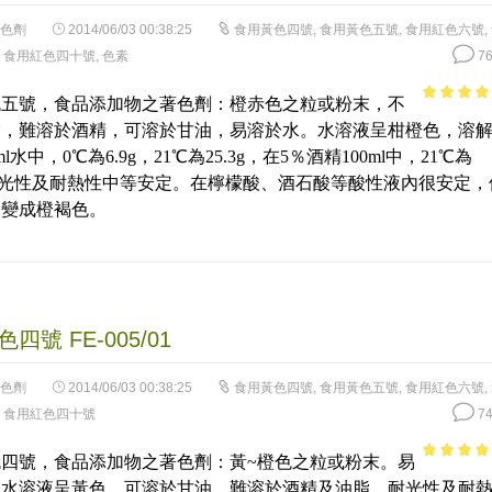
色劑
2014/06/03 00:38:25
食用黃色四號
,
食用黃色五號
,
食用紅色六號
,
,
食用紅色四十號
,
色素
76
色五號，食品添加物之著色劑：橙赤色之粒或粉末，不
4.67
out 
脂，難溶於酒精，可溶於甘油，易溶於水。水溶液呈柑橙色，溶
5
ml水中，0℃為6.9g，21℃為25.3g，在5％酒精100ml中，21℃為
。耐光性及耐熱性中等安定。在檸檬酸、酒石酸等酸性液內很安定，
會變成橙褐色。
四號 FE-005/01
色劑
2014/06/03 00:38:25
食用黃色四號
,
食用黃色五號
,
食用紅色六號
,
,
食用紅色四十號
74
四號，食品添加物之著色劑：黃~橙色之粒或粉末。易
4.4
out of
，水溶液呈黃色，可溶於甘油，難溶於酒精及油脂。耐光性及耐