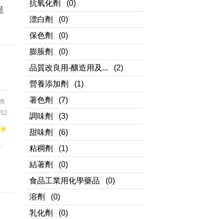
抗氧化劑
(0)
呈
漂白劑
(0)
保色劑
(0)
膨脹劑
(0)
品質改良用-釀造用及...
(2)
營養添加劑
(1)
著色劑
(7)
食
52
調味劑
(3)
甜味劑
(6)
of
解
粘稠劑
(1)
結著劑
(0)
食品工業用化學藥品
(0)
溶劑
(0)
乳化劑
(0)