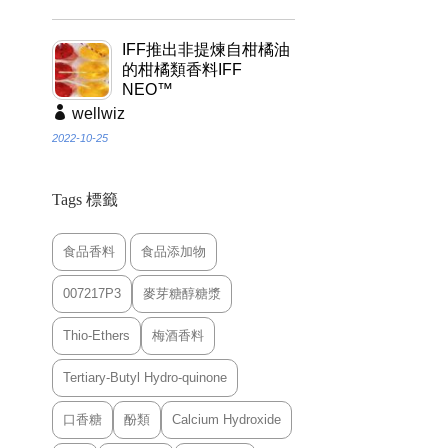
IFF推出非提煉自柑橘油
的柑橘類香料IFF
NEO™
wellwiz
2022-10-25
Tags 標籤
食品香料
食品添加物
007217P3
麥芽糖醇糖漿
Thio-Ethers
梅酒香料
Tertiary-Butyl Hydro-quinone
口香糖
酚類
Calcium Hydroxide