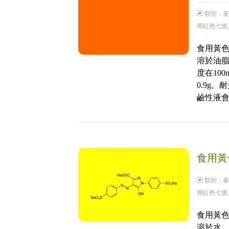
類別：
著
用紅色七號
食用黃
溶於油
度在100
0.9g
鹼性液
食用黃色
類別：
著
用紅色七號
食用黃色
溶於水