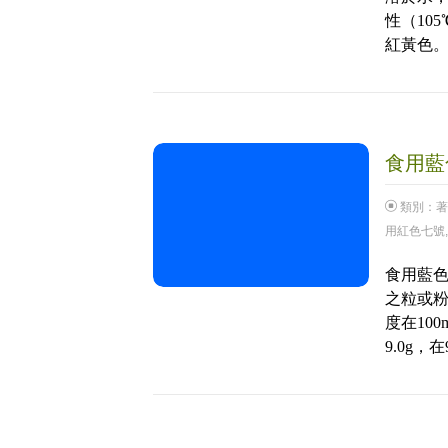
性（10
紅黃色
食用藍色
類別：
著
用紅色七號
食用藍
之粒或
度在100
9.0g，