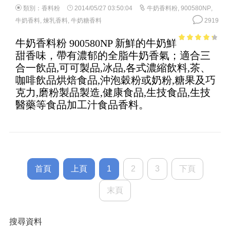
類別：
香料粉
2014/05/27 03:50:04
牛奶香料粉
,
900580NP
,
牛奶香料
,
煉乳香料
,
牛奶糖香料
2919
牛奶香料粉 900580NP 新鮮的牛奶鮮
3.6
out of
甜香味，帶有濃郁的全脂牛奶香氣；適合三
5
合一飲品,可可製品,冰品,各式濃縮飲料,茶、
咖啡飲品烘焙食品,沖泡穀粉或奶粉,糖果及巧
克力,磨粉製品製造,健康食品,生技食品,生技
醫藥等食品加工汁食品香料。
首頁
上頁
1
2
3
下頁
末頁
搜尋資料