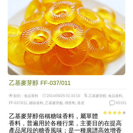
乙基麥芽醇 FF-037/011
類別：
食品香料
2014/09/25 01:33:10
乙基麥芽醇
,
食品香料
,
FF-037/011
,
糖味香料
,
乙基麥芽酚
,
增香劑
,
香虎
65151
乙基麥芽醇俗稱糖味香料，屬單體
3.82
out
香料，普遍用於各種行業，主要目的在提高
of 5
產品尾段的糖香風味；是一種廣譜高效增香