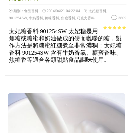
類別：
食品香料
2014/04/21 04:22:04
太妃糖香料
,
901254SW
,
牛奶香料
,
糖味香料
,
焦糖香料
,
巧克力香料
3809
太妃糖香料 901254SW 太妃糖是用
4.83
out of
焦糖或糖蜜和奶油做成的硬而難嚼的糖，製
5
作方法是將糖蜜紅糖煮至非常濃稠；太妃糖
香料 901254SW 含有牛奶香氣、糖蜜香味、
焦糖香等適合各類甜點食品調味使用。