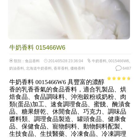
牛奶香料 015466W6
類別：
食品香料
2014/05/28 23:36:04
牛奶香料
,
0015466W6
,
奶油香料
,
北海道牛奶香料
,
香草香料
,
優格香料
6487
牛奶香料 0015466W6 具豐富的濃醇
4.18
out
香的乳香香氣的食品香料，適合乳製品、烘
of 5
焙食品、食品調味料、沖泡穀粉或奶粉、肉
類(蛋品)加工、速食調理食品、蜜餞、醃漬食
品、糖果餅乾、休閒食品、巧克力、調味品
醬料類、調理食品製造、罐頭食品、健康食
品、保健食品、寵物飼料、動物飼料配製、
生技食品、生技醫藥、冷凍食品、冷凍調理