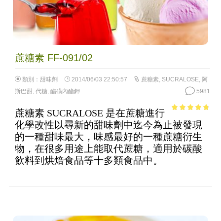
蔗糖素 FF-091/02
類別：
甜味劑
2014/06/03 22:50:57
蔗糖素
,
SUCRALOSE
,
阿
斯巴甜
,
代糖
,
醋磺內酯鉀
5981
蔗糖素 SUCRALOSE 是在蔗糖進行
4.53
out of
化學改性以尋新的甜味劑中迄今為止被發現
5
的一種甜味最大，味感最好的一種蔗糖衍生
物，在很多用途上能取代蔗糖，適用於碳酸
飲料到烘焙食品等十多類食品中。