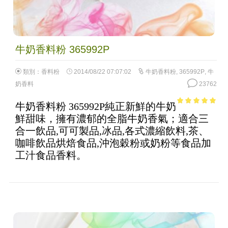
牛奶香料粉 365992P
類別：
香料粉
2014/08/22 07:07:02
牛奶香料粉
,
365992P
,
牛
奶香料
23762
牛奶香料粉 365992P純正新鮮的牛奶
4.73
out of
鮮甜味，擁有濃郁的全脂牛奶香氣；適合三
5
合一飲品,可可製品,冰品,各式濃縮飲料,茶、
咖啡飲品烘焙食品,沖泡穀粉或奶粉等食品加
工汁食品香料。