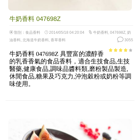
牛奶香料 047698Z
類別：
食品香料
2014/05/18 04:20:04
牛奶香料
,
047698Z
,
奶
油香料
,
北海道牛奶香料
,
香草香料
3055
牛奶香料 047698Z 具豐富的濃醇香
3.54
out
的乳香香氣的食品香料，適合生技食品,生技
of 5
醫藥,健康食品,調味品醬料類,磨粉製品製造,
休閒食品,糖果及巧克力,沖泡穀粉或奶粉等調
味使用。