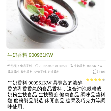
牛奶香料 900961KW
類別：
食品香料
2014/06/02 01:49:04
牛奶香料
,
900961KW
,
香草香料
,
煉乳香料
,
奶昔香料
,
奶油香料
3491
牛奶香料 900961KW 具豐富的濃醇
3.56
out
香的乳香香氣的食品香料，適合沖泡穀粉或
of 5
奶粉生技食品,生技醫藥,健康食品,調味品醬料
類,磨粉製品製造,休閒食品,糖果及巧克力等調
味使用。