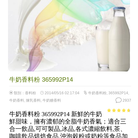
牛奶香料粉 365992P14
類別：
香料粉
2014/05/16 02:17:04
牛奶香料粉
,
365992P14
,
牛奶香料
,
煉乳香料
,
牛奶糖香料
2937
牛奶香料粉 365992P14 新鮮的牛奶
4.35
out of
鮮甜味，擁有濃郁的全脂牛奶香氣；適合三
5
合一飲品,可可製品,冰品,各式濃縮飲料,茶、
咖啡飲品烘焙食品,沖泡穀粉或奶粉等食品加