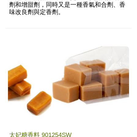
劑和增甜劑，同時又是一種香氣和合劑、香
味改良劑與定香劑。
太妃糖香料 901254SW