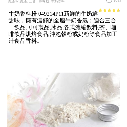
紅茶粉
,
紅茶
,
三合一調味粉
,
牛奶香料
3589
牛奶香料粉 049214P11新鮮的牛奶鮮
4.09
out
甜味，擁有濃郁的全脂牛奶香氣；適合三合
of 5
一飲品,可可製品,冰品,各式濃縮飲料,茶、咖
啡飲品烘焙食品,沖泡穀粉或奶粉等食品加工
汁食品香料。