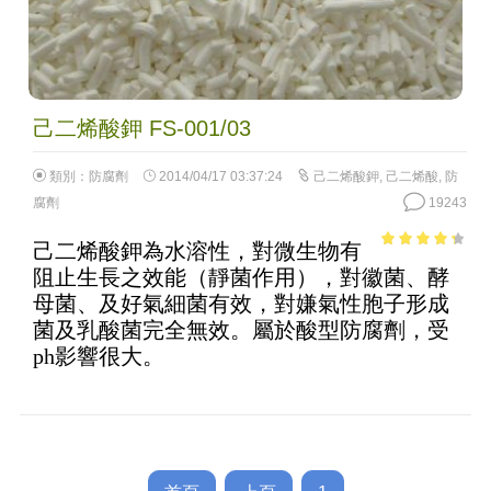
己二烯酸鉀 FS-001/03
類別：
防腐劑
2014/04/17 03:37:24
己二烯酸鉀
,
己二烯酸
,
防
腐劑
19243
己二烯酸鉀為水溶性，對微生物有
3.61
out
阻止生長之效能（靜菌作用），對徽菌、酵
of 5
母菌、及好氣細菌有效，對嫌氣性胞子形成
菌及乳酸菌完全無效。屬於酸型防腐劑，受
ph影響很大。