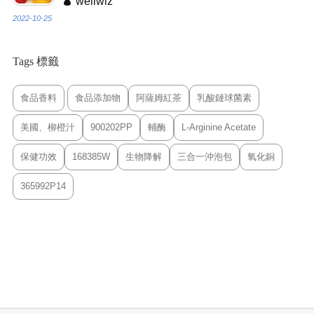
wellwiz
2022-10-25
Tags 標籤
食品香料
食品添加物
阿薩姆紅茶
乳酸鏈球菌素
美國、柳橙汁
900202PP
輔酶
L-Arginine Acetate
保健功效
168385W
生物降解
三合一沖泡包
氧化銅
365992P14