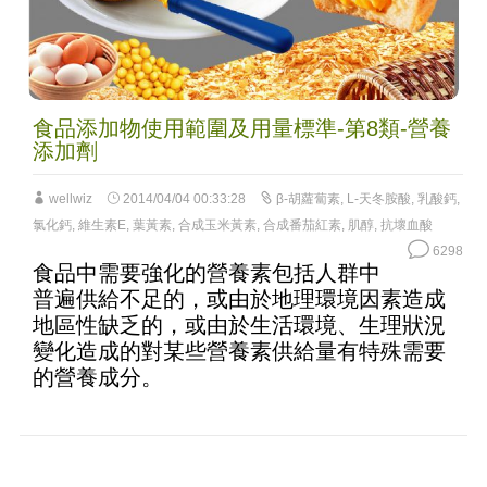
食品添加物使用範圍及用量標準-第8類-營養
添加劑
wellwiz
2014/04/04 00:33:28
β-胡蘿蔔素
,
L-天冬胺酸
,
乳酸鈣
,
氯化鈣
,
維生素E
,
葉黃素
,
合成玉米黃素
,
合成番茄紅素
,
肌醇
,
抗壞血酸
6298
食品中需要強化的營養素包括人群中
普遍供給不足的，或由於地理環境因素造成
地區性缺乏的，或由於生活環境、生理狀況
變化造成的對某些營養素供給量有特殊需要
的營養成分。