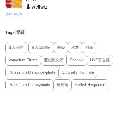
wellwiz
2022-10-25
Tags 標籤
食品香料
食品添加物
辛醛
櫻花
甜菊
Vanadium Citrate
亞鐵氰化鈣
Phenols
HVP螯合錳
Potassium Metaphos-phate
Citronellyl Formate
Potassium Ferrocyanide
吡秦類
Methyl Hesperidin