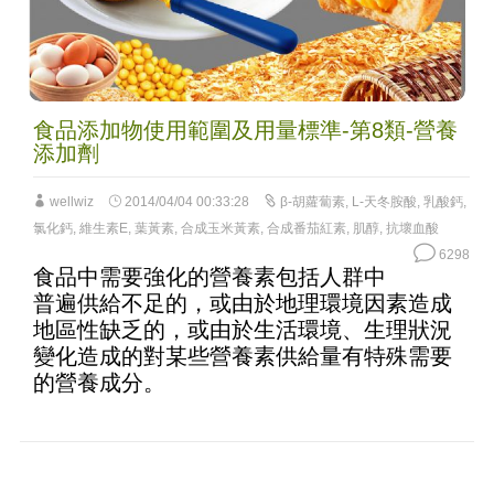
食品添加物使用範圍及用量標準-第8類-營養
添加劑
wellwiz
2014/04/04 00:33:28
β-胡蘿蔔素
,
L-天冬胺酸
,
乳酸鈣
,
氯化鈣
,
維生素E
,
葉黃素
,
合成玉米黃素
,
合成番茄紅素
,
肌醇
,
抗壞血酸
6298
食品中需要強化的營養素包括人群中
普遍供給不足的，或由於地理環境因素造成
地區性缺乏的，或由於生活環境、生理狀況
變化造成的對某些營養素供給量有特殊需要
的營養成分。