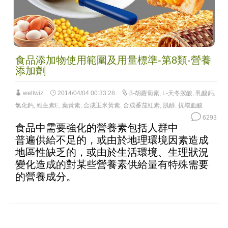
食品添加物使用範圍及用量標準-第8類-營養
添加劑
wellwiz
2014/04/04 00:33:28
β-胡蘿蔔素
,
L-天冬胺酸
,
乳酸鈣
,
氯化鈣
,
維生素E
,
葉黃素
,
合成玉米黃素
,
合成番茄紅素
,
肌醇
,
抗壞血酸
6293
食品中需要強化的營養素包括人群中
普遍供給不足的，或由於地理環境因素造成
地區性缺乏的，或由於生活環境、生理狀況
變化造成的對某些營養素供給量有特殊需要
的營養成分。