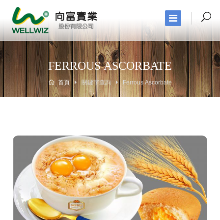
FERROUS ASCORBATE
首頁
關鍵字查詢
Ferrous Ascorbate