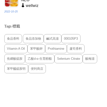
wellwiz
2022-10-25
Tags 標籤
食品香料
食品添加物
鹹式高湯
000105P3
Vitamin A Oil
苯甲酸鉀
Prothiamine
蘆筍香料
焦磷酸硫胺
乙酸d-α-生育醇酯
Selenium Citrate
酸梅湯
苯甲醯硫胺明
便利商店