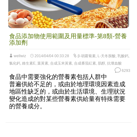
食品添加物使用範圍及用量標準-第8類-營養
添加劑
wellwiz
2014/04/04 00:33:28
β-胡蘿蔔素
,
L-天冬胺酸
,
乳酸鈣
,
氯化鈣
,
維生素E
,
葉黃素
,
合成玉米黃素
,
合成番茄紅素
,
肌醇
,
抗壞血酸
6293
食品中需要強化的營養素包括人群中
普遍供給不足的，或由於地理環境因素造成
地區性缺乏的，或由於生活環境、生理狀況
變化造成的對某些營養素供給量有特殊需要
的營養成分。