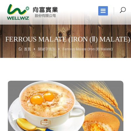
FERROUS MALATE (IRON (Ⅱ) MALATE)
首頁
關鍵字查詢
Ferrous Malate (Iron (Ⅱ) Malate)