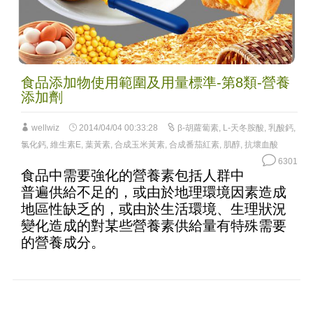
食品添加物使用範圍及用量標準-第8類-營養
添加劑
wellwiz
2014/04/04 00:33:28
β-胡蘿蔔素
,
L-天冬胺酸
,
乳酸鈣
,
氯化鈣
,
維生素E
,
葉黃素
,
合成玉米黃素
,
合成番茄紅素
,
肌醇
,
抗壞血酸
6301
食品中需要強化的營養素包括人群中
普遍供給不足的，或由於地理環境因素造成
地區性缺乏的，或由於生活環境、生理狀況
變化造成的對某些營養素供給量有特殊需要
的營養成分。