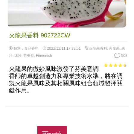
火龍果香料 902722CW
類別：
食品香料
2022/12/11 17:33:51
火龍果香料
,
火龍果
,
果
汁
,
冰沙
,
芬美意
,
Firmenich
508
火龍果的微妙風味激發了芬美意調
4.01
out
香師的卓越創造力和專業技術水準，將在調
of 5
製火龍果風味及其相關風味組合領域發揮關
鍵作用。