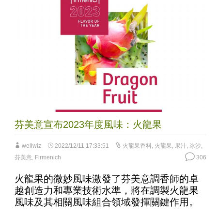
芬美意宣布2023年度風味：火龍果
wellwiz
2022/12/11 17:33:51
火龍果香料
,
火龍果
,
果汁
,
冰沙
,
芬美意
,
Firmenich
306
火龍果的微妙風味激發了芬美意調香師的卓
越創造力和專業技術水準，將在調製火龍果
風味及其相關風味組合領域發揮關鍵作用。