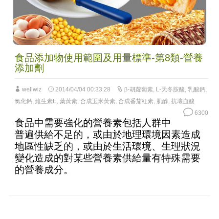
食品添加物使用範圍及用量標準-第8類-營養
添加劑
wellwiz
2014/04/04 00:33:28
β-胡蘿蔔素
,
L-天冬胺酸
,
乳酸鈣
,
氯化鈣
,
維生素E
,
葉黃素
,
合成玉米黃素
,
合成番茄紅素
,
肌醇
,
抗壞血酸
6300
食品中需要強化的營養素包括人群中
普遍供給不足的，或由於地理環境因素造成
地區性缺乏的，或由於生活環境、生理狀況
變化造成的對某些營養素供給量有特殊需要
的營養成分。