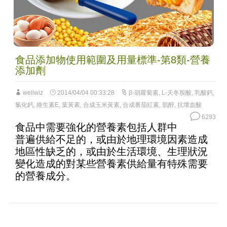
食品添加物使用範圍及用量標準-第8類-營養
添加劑
wellwiz
2014/04/04 00:33:28
β-胡蘿蔔素
,
L-天冬胺酸
,
乳酸鈣
,
氯化鈣
,
維生素E
,
葉黃素
,
合成玉米黃素
,
合成番茄紅素
,
肌醇
,
抗壞血酸
6293
食品中需要強化的營養素包括人群中
普遍供給不足的，或由於地理環境因素造成
地區性缺乏的，或由於生活環境、生理狀況
變化造成的對某些營養素供給量有特殊需要
的營養成分。