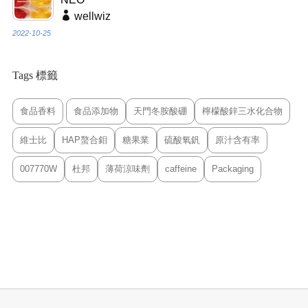
wellwiz
2022-10-25
Tags 標籤
食品香料
食品添加物
天門冬胺酸硼
檸檬酸鋅三水化合物
維士比
HAP螯合鉬
糖果業
硫酸氧釩
原汁含有率
007770W
杜邦
薄荷涼味劑
caffeine
Packaging