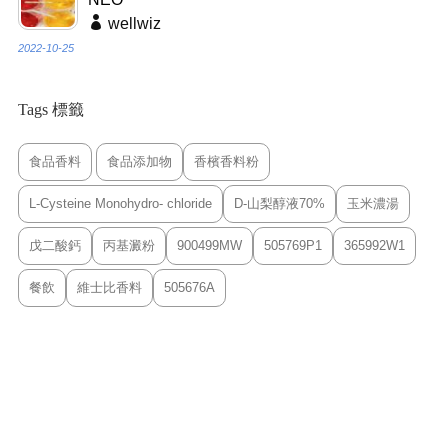
wellwiz
2022-10-25
Tags 標籤
食品香料
食品添加物
香檳香料粉
L-Cysteine Monohydro- chloride
D-山梨醇液70%
玉米濃湯
戊二酸鈣
丙基澱粉
900499MW
505769P1
365992W1
餐飲
維士比香料
505676A