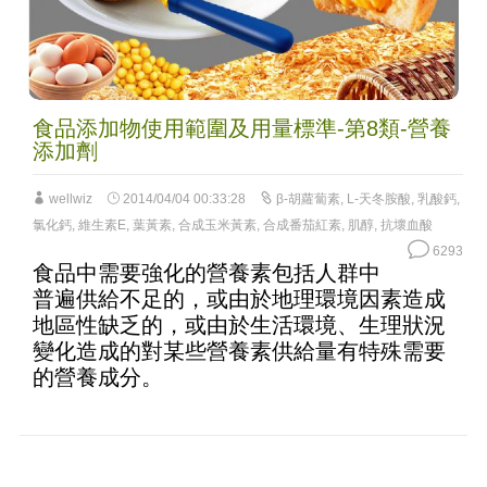
食品添加物使用範圍及用量標準-第8類-營養
添加劑
wellwiz
2014/04/04 00:33:28
β-胡蘿蔔素
,
L-天冬胺酸
,
乳酸鈣
,
氯化鈣
,
維生素E
,
葉黃素
,
合成玉米黃素
,
合成番茄紅素
,
肌醇
,
抗壞血酸
6293
食品中需要強化的營養素包括人群中
普遍供給不足的，或由於地理環境因素造成
地區性缺乏的，或由於生活環境、生理狀況
變化造成的對某些營養素供給量有特殊需要
的營養成分。