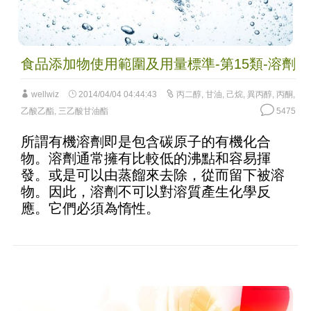
食品添加物使用範圍及用量標準-第15類-溶劑
wellwiz
2014/04/04 04:44:43
丙二醇
,
甘油
,
己烷
,
異丙醇
,
丙酮
,
乙酸乙酯
,
三乙酸甘油酯
5475
所謂有機溶劑即是包含碳原子的有機化合
物。溶劑通常擁有比較低的沸點和容易揮
發。或是可以由蒸餾來去除，從而留下被溶
物。因此，溶劑不可以對溶質產生化學反
應。它們必須為惰性。