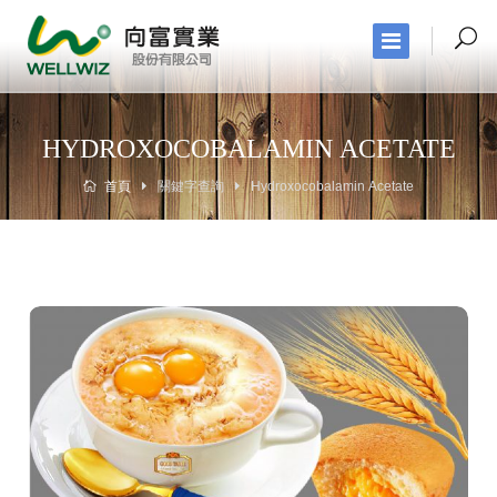
HYDROXOCOBALAMIN ACETATE
首頁
關鍵字查詢
Hydroxocobalamin Acetate