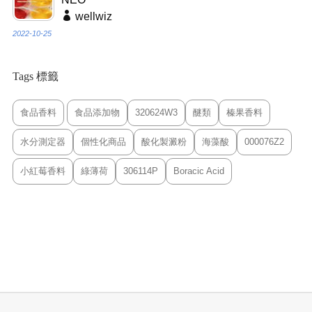
wellwiz
2022-10-25
Tags 標籤
食品香料
食品添加物
320624W3
醚類
榛果香料
水分測定器
個性化商品
酸化製澱粉
海藻酸
000076Z2
小紅莓香料
綠薄荷
306114P
Boracic Acid