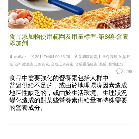
食品添加物使用範圍及用量標準-第8類-營養
添加劑
wellwiz
2014/04/04 00:33:28
β-胡蘿蔔素
,
L-天冬胺酸
,
乳酸鈣
,
氯化鈣
,
維生素E
,
葉黃素
,
合成玉米黃素
,
合成番茄紅素
,
肌醇
,
抗壞血酸
6298
食品中需要強化的營養素包括人群中
普遍供給不足的，或由於地理環境因素造成
地區性缺乏的，或由於生活環境、生理狀況
變化造成的對某些營養素供給量有特殊需要
的營養成分。