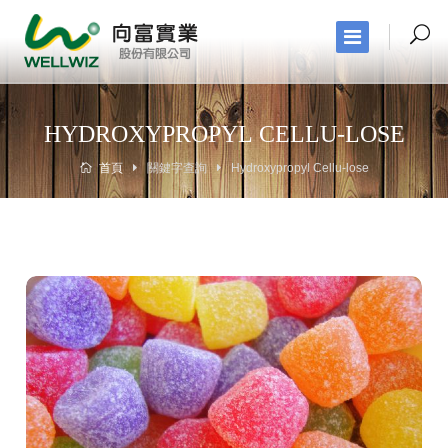
HYDROXYPROPYL CELLU-LOSE
首頁
關鍵字查詢
Hydroxypropyl Cellu-lose