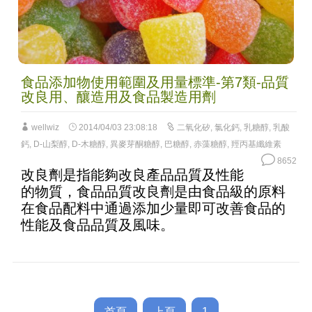
食品添加物使用範圍及用量標準-第7類-品質
改良用、釀造用及食品製造用劑
wellwiz
2014/04/03 23:08:18
二氧化矽
,
氯化鈣
,
乳糖醇
,
乳酸
鈣
,
D-山梨醇
,
D-木糖醇
,
異麥芽酮糖醇
,
巴糖醇
,
赤藻糖醇
,
羥丙基纖維素
8652
改良劑是指能夠改良產品品質及性能
的物質，食品品質改良劑是由食品級的原料
在食品配料中通過添加少量即可改善食品的
性能及食品品質及風味。
首頁
上頁
1