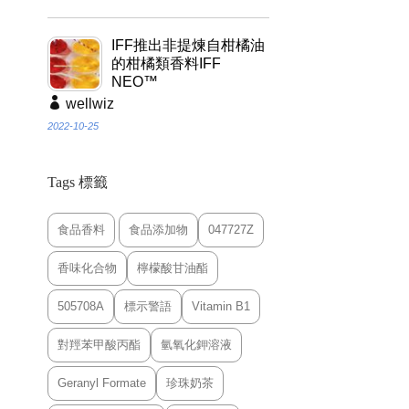
IFF推出非提煉自柑橘油
的柑橘類香料IFF
NEO™
wellwiz
2022-10-25
Tags 標籤
食品香料
食品添加物
047727Z
香味化合物
檸檬酸甘油酯
505708A
標示警語
Vitamin B1
對羥苯甲酸丙酯
氫氧化鉀溶液
Geranyl Formate
珍珠奶茶