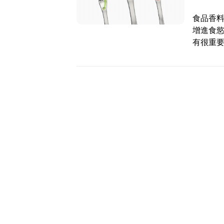
食品香
增進食
有很重