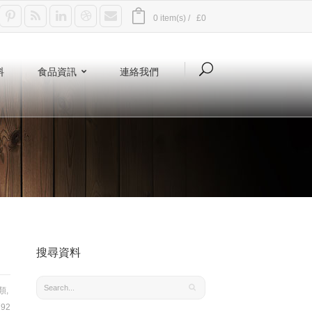
0 item(s) /
£0
料
食品資訊
連絡我們
搜尋資料
類
,
92