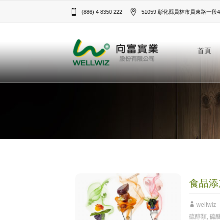
(886) 4 8350 222
51059 彰化縣員林市員東路一段43
首頁
食品添
wellwiz
硫醇類
,
硫