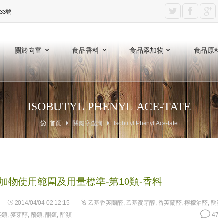
3號‎
關於向富
食品香料
食品添加物
食品原
ISOBUTYL PHENYL ACE-TATE
首頁
關鍵字查詢
Isobutyl Phenyl Ace-tate
加物使用範圍及用量標準-第10類-香料
2014/04/04 02:12:15
乙基香莢蘭醛
,
乙基麥芽醇
,
香莢蘭醛
,
檸檬油醛
,
醚
醚類
,
麥芽醇
,
酚類
,
酮類
,
酯類
47