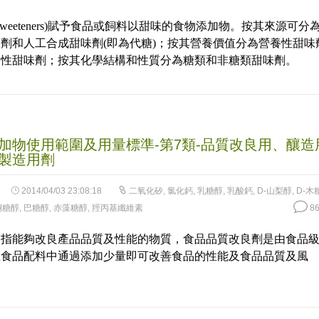
Sweeteners)賦予食品或飼料以甜味的食物添加物。按其來源可分
劑和人工合成甜味劑(即為代糖)；按其營養價值分為營養性甜味
養性甜味劑；按其化學結構和性質分為糖類和非糖類甜味劑。
加物使用範圍及用量標準-第7類-品質改良用、釀造
製造用劑
2014/04/03 23:08:18
二氧化矽
,
氯化鈣
,
乳糖醇
,
乳酸鈣
,
D-山梨醇
,
D-木
酮糖醇
,
巴糖醇
,
赤藻糖醇
,
羥丙基纖維素
86
是指能夠改良產品品質及性能的物質，食品品質改良劑是由食品
在食品配料中通過添加少量即可改善食品的性能及食品品質及風