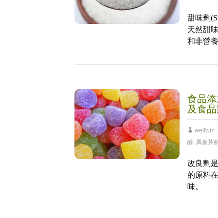
甜味劑(
天然甜味
和非營
食品添
及食品
wellwiz
醇
,
異麥芽
改良劑
的原料
味。