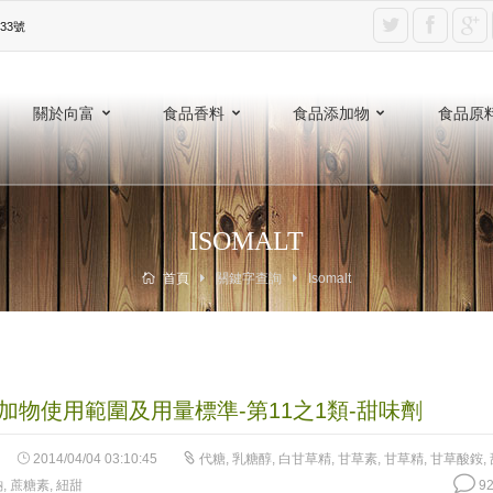
3號‎
關於向富
食品香料
食品添加物
食品原
ISOMALT
首頁
關鍵字查詢
Isomalt
加物使用範圍及用量標準-第11之1類-甜味劑
2014/04/04 03:10:45
代糖
,
乳糖醇
,
白甘草精
,
甘草素
,
甘草精
,
甘草酸銨
,
鈉
,
蔗糖素
,
紐甜
92