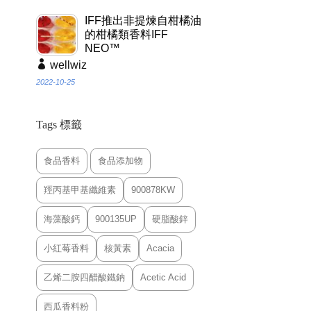
IFF推出非提煉自柑橘油
的柑橘類香料IFF
NEO™
wellwiz
2022-10-25
Tags 標籤
食品香料
食品添加物
羥丙基甲基纖維素
900878KW
海藻酸鈣
900135UP
硬脂酸鋅
小紅莓香料
核黃素
Acacia
乙烯二胺四醋酸鐵鈉
Acetic Acid
西瓜香料粉