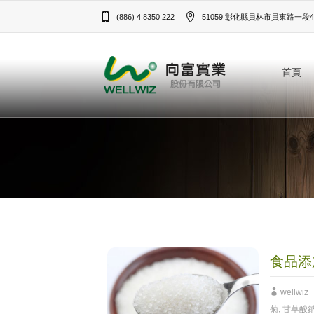
(886) 4 8350 222
51059 彰化縣員林市員東路一段43
首頁
食品添
wellwiz
菊
,
甘草酸