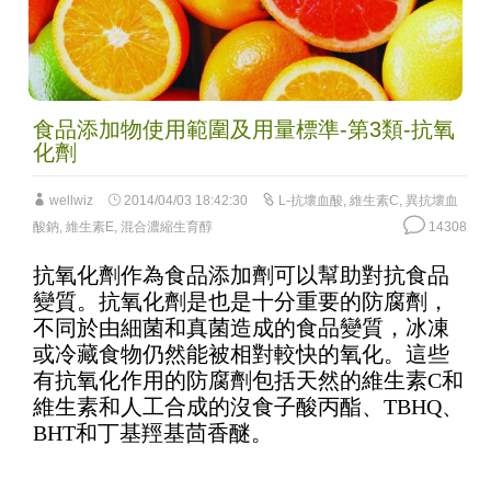
食品添加物使用範圍及用量標準-第3類-抗氧
化劑
wellwiz
2014/04/03 18:42:30
L-抗壞血酸
,
維生素C
,
異抗壞血
酸鈉
,
維生素E
,
混合濃縮生育醇
14308
抗氧化劑作為食品添加劑可以幫助對抗食品
變質。抗氧化劑是也是十分重要的防腐劑，
不同於由細菌和真菌造成的食品變質，冰凍
或冷藏食物仍然能被相對較快的氧化。這些
有抗氧化作用的防腐劑包括天然的維生素C和
維生素和人工合成的沒食子酸丙酯、TBHQ、
BHT和丁基羥基茴香醚。