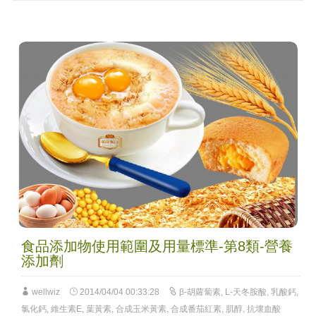
食品添加物使用範圍及用量標準-第8類-營養
添加劑
wellwiz
2014/04/04 00:33:28
β-胡蘿蔔素
,
L-天冬胺酸
,
乳酸鈣
,
氯化鈣
,
維生素E
,
葉黃素
,
合成玉米黃素
,
合成番茄紅素
,
肌醇
,
抗壞血酸