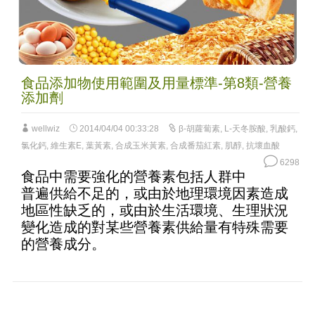
食品添加物使用範圍及用量標準-第8類-營養
添加劑
wellwiz
2014/04/04 00:33:28
β-胡蘿蔔素
,
L-天冬胺酸
,
乳酸鈣
,
氯化鈣
,
維生素E
,
葉黃素
,
合成玉米黃素
,
合成番茄紅素
,
肌醇
,
抗壞血酸
6298
食品中需要強化的營養素包括人群中
普遍供給不足的，或由於地理環境因素造成
地區性缺乏的，或由於生活環境、生理狀況
變化造成的對某些營養素供給量有特殊需要
的營養成分。