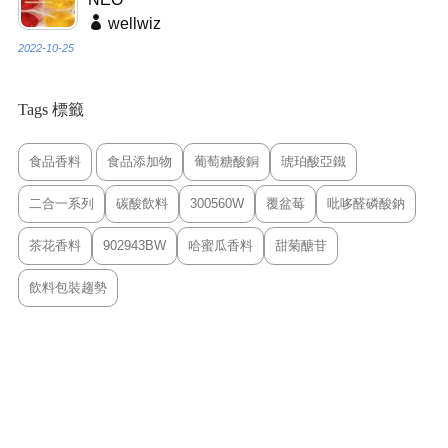
wellwiz
2022-10-25
Tags 標籤
食品香料
食品添加物
葡萄糖酸銅
琥珀酸亞鐵
二合一系列
碳酸飲料
300560W
覆盆莓
吡哆醛磷酸鈉
茶花香料
902943BW
哈蜜瓜香料
甜菊醣苷
飲料包裝趨勢